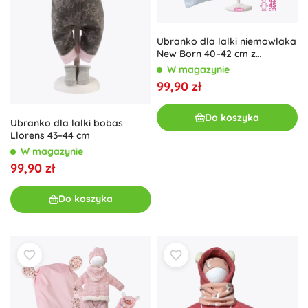
Ubranko dla lalki niemowlaka
New Born 40–42 cm z
akcesoriami – zestaw
W magazynie
5‑częściowy
99,90 zł
Do koszyka
Ubranko dla lalki bobas
Llorens 43–44 cm
W magazynie
99,90 zł
Do koszyka