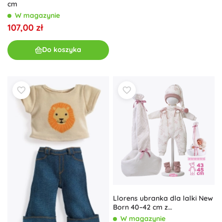
cm
W magazynie
107,00 zł
Do koszyka
Llorens ubranka dla lalki New
Born 40–42 cm z
materiałowym nosidełkiem,
W magazynie