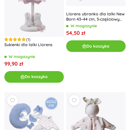
Llorens ubranko dla lalki New
Born 43–44 cm, 3‑częściowy
zestaw z poduszeczką i
W magazynie
przytulanką
54,50 zł
(1)
Sukienki dla lalki Llorens
Do koszyka
W magazynie
99,90 zł
Do koszyka