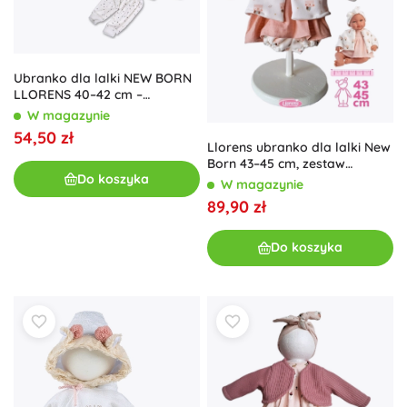
Ubranko dla lalki NEW BORN
LLORENS 40–42 cm –
5‑częściowy zestaw z
W magazynie
poduszką do karmienia
54,50 zł
Llorens ubranko dla lalki New
Born 43–45 cm, zestaw
Do koszyka
4‑częściowy
W magazynie
89,90 zł
Do koszyka