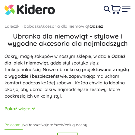
Laleczki i bobaski
Akcesoria dla niemowląt
Odzież
Ubranka dla niemowląt - stylowe i
wygodne akcesoria dla najmłodszych
Odkryj magię zakupów w naszym sklepie, w dziale
Odzież
dla lalek i niemowląt
, gdzie styl spotyka się z
funkcjonalnością. Nasze ubranka są
projektowane z myślą
o wygodzie i bezpieczeństwie
, zapewniając maluchom
komfort podczas każdej zabawy. Każda chwila to idealna
okazja, aby ubrać lalki w najmodniejsze zestawy, które
podkreślą ich unikalny styl.
Nasza kolekcja „Odzież” to synonim
jakości i trwałości
, z
Pokaż więcej
różnorodnymi opcjami, by sprostać wymaganiom nawet
najbardziej wymagających rodziców.
Lekkie tkaniny
Polecamy
Najtańsze
Najdroższe
Według oceny
pozwalają na swobodę ruchu, a różnorodność wzorów i
kolorów zachwyci każdego miłośnika mody. Dzięki temu,