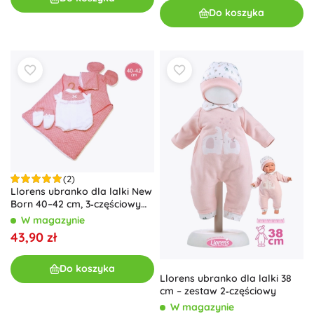
Do koszyka
(2)
Llorens ubranko dla lalki New
Born 40–42 cm, 3‑częściowy
zestaw z matą z uszkami
W magazynie
43,90 zł
Do koszyka
Llorens ubranko dla lalki 38
cm – zestaw 2‑częściowy
W magazynie