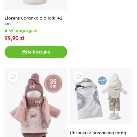
Llorens ubranko dla lalki 42
cm
W magazynie
99,90 zł
Do koszyka
Ubranko z przenośną matą