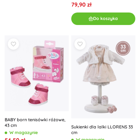
79,90 zł
Do koszyka
BABY born tenisówki różowe,
43 cm
Sukienki dla lalki LLORENS 33
W magazynie
cm
W magazynie