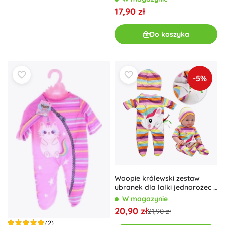
17,90 zł
Do koszyka
-5%
Woopie królewski zestaw
ubranek dla lalki jednorożec –
body i czapeczka 43–46 cm
W magazynie
20,90 zł
21,90 zł
(2)