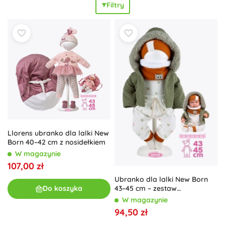
Filtry
zabawa z lalkami staje się jeszcze bardziej ekscytująca i
pełna niekończących się możliwości. Zanurz się w świecie
unikalnych
akcesoriów dla niemowląt
i odkryj, jak
doskonale mogą się one komponować z naszą ofertą
odzieżową. Każdy element odzieży jest dokładnie
przemyślany, aby zapewnić nie tylko
estetyczny wygląd
,
ale i praktyczność na co dzień. Dołącz do rodziny
zadowolonych klientów, którzy znaleźli perfekcyjne
uzupełnienie zabaw z lalkami dzięki naszej odzieżowej
kolekcji.
Llorens ubranko dla lalki New
Born 40–42 cm z nosidełkiem
W magazynie
107,00 zł
Ubranko dla lalki New Born
43–45 cm – zestaw
Do koszyka
6‑częściowy
W magazynie
94,50 zł