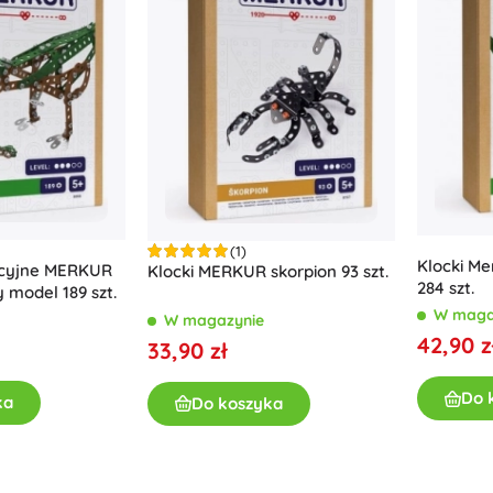
(1)
Klocki Me
kcyjne MERKUR
Klocki MERKUR skorpion 93 szt.
284 szt.
 model 189 szt.
W maga
W magazynie
42,90 z
33,90 zł
Do 
ka
Do koszyka