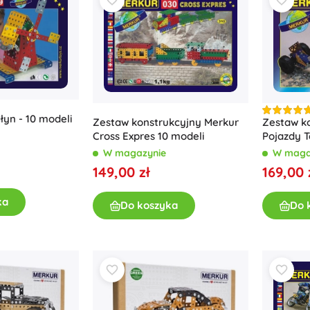
Wyposażenie dla dzieci
Bezpieczeństwo
Karmienie i karmienie piersią
Kąpiel
Sen
Wózki dziecięce
łyn - 10 modeli
+
Pokaż więcej
Zestaw konstrukcyjny Merkur
Zestaw k
Cross Expres 10 modeli
Pojazdy 
element
W magazynie
W maga
Zabawki do kąpieli
149,00 zł
169,00 
ka
Do koszyka
Do 