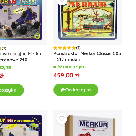
Książki
Zeszyty ćwiczeń i zabaw
Książki dźwiękowe
Dla najmłodszych
Książki popularnonaukowe
Akcesoria do książek
(1)
(1)
Konstruktor Merkur Classic C05
onstrukcyjny Merkur
+
Pokaż więcej
– 217 modeli
Terenowe 240
ów
W magazynie
zynie
Elektroniczne zabawki
459,00 zł
zł
Zabawki zdalnie sterowane
Do koszyka
koszyka
Konsole do gier
Drony
Oglądaj
Mikroskopy i teleskopy
+
Pokaż więcej