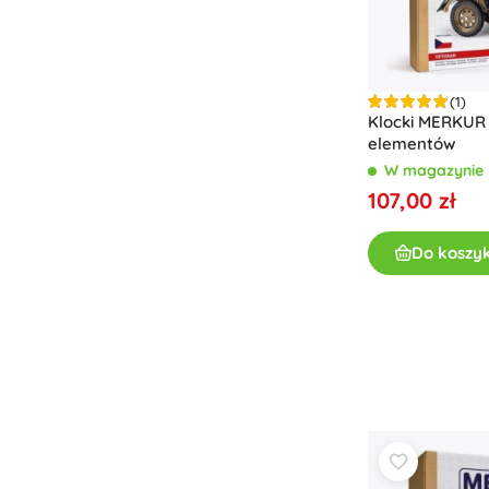
Odzież dziecięca
Ubranka niemowlęce
Koszulki
(1)
Bluzy i swetry
Klocki MERKUR 
elementów
Obuwie
W magazynie
Skarpetki i rajstopy
107,00 zł
+
Pokaż więcej
Do koszy
Bony podarunkowe