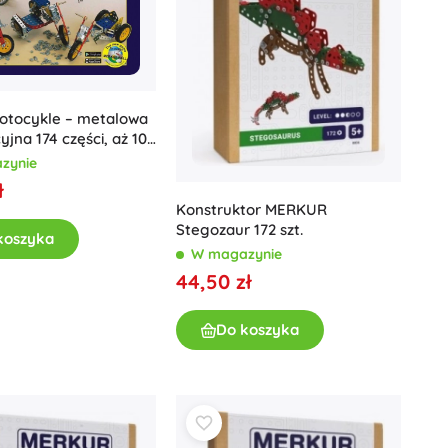
Dla dziewczynek
Biżuteria
Torebki
Szkatułki na biżuterię
otocykle – metalowa
yjna 174 części, aż 10
zynie
ł
Konstruktor MERKUR
Stegozaur 172 szt.
koszyka
W magazynie
44,50 zł
Do koszyka