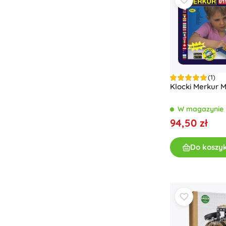
Zabawki dla najmłodszych
Grzechotki, gryzaki i smoczki
Interaktywne zabawki
Układanki, zabawki do wbijania, klocki
Przytulanki i usypianki
Jeździki i zabawki do ciągnięcia
(1)
Klocki Merkur M
+
Pokaż więcej
W magazynie
94,50 zł
Broń
Pistole
Do koszy
Miecze i sztylety
Pistole na wodę
Łuki
Kusze
+
Pokaż więcej