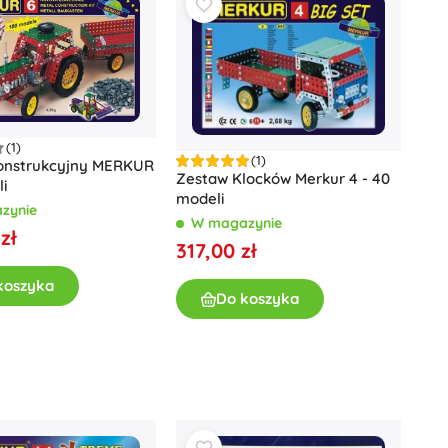
Art
Pluszaki
Pluszaki z filmów i bajek
Interaktywne pluszaki
One Piece
Breloczki
Pluszaki i przytulanki dla najmłodszych
(1)
(1)
+
Pokaż więcej
onstrukcyjny MERKUR
Zestaw Klocków Merkur 4 - 40
i
Magiczny domek Gabi
modeli
zynie
W magazynie
Pokój dziecięcy
zł
317,00 zł
Dekoracje
Avatar
koszyka
Lampki nocne i projektory
Do koszyka
Przestrzeń do przechowywania
Skoczki i bujaki
Namioty i domki
+
Pokaż więcej