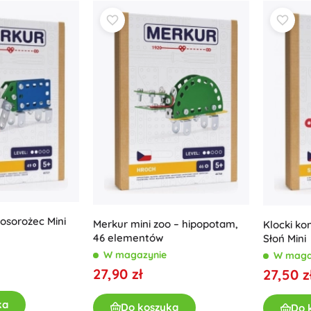
osorożec Mini
Merkur mini zoo – hipopotam,
Klocki ko
46 elementów
Słoń Mini
W magazynie
W maga
27,90 zł
27,50 z
ka
Do koszyka
Do 