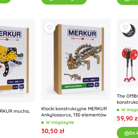
The OffBi
konstrukc
Klocki konstrukcyjne MERKUR
W maga
ERKUR mucha,
Ankylosaurus, 130 elementów
59,90 z
W magazynie
30,50 zł
Do 