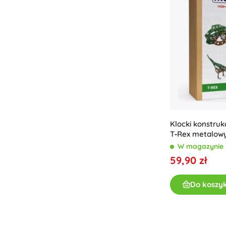
Klocki konstru
T‑Rex metalowy
W magazynie
59,90 zł
Do koszy