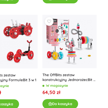
The OffBits zestaw
ts zestaw
konstrukcyjny JednorożecBit 3
yjny FormuleBit 3 w 1
w 1
W magazynie
zynie
64,50 zł
ł
Do koszyka
koszyka