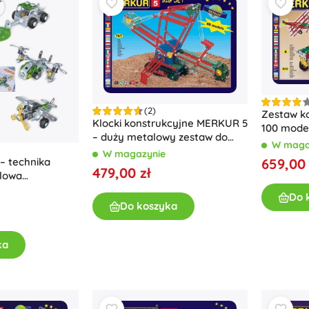
Bluey
Gry plenerowe
Pojazdy dla dzieci
Zabawki do piasku
Jurassic World
Zabawki do wody
Bańki mydlane
(2)
+
Pokaż więcej
Zestaw k
Klocki konstrukcyjne MERKUR 5
100 model
DC
– duży metalowy zestaw do
W maga
budowy 84 modeli
W magazynie
Laleczki i bobaski
– technika
659,00 
479,00 zł
lowa
Lalki
Wednesday
Do 
Niemowlęta
Do koszyka
Akcesoria dla niemowląt
Akcesoria dla lalek
ka
Władca Pierścieni
Lalki materiałowe
+
Pokaż więcej