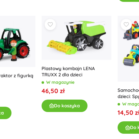
Plastowy kombajn LENA
TRUXX 2 dla dzieci
raktor z figurką
W magazynie
46,50 zł
Samochod
dzieci: S
Wywrotk
W maga
Do koszyka
14,50 z
ka
Do 