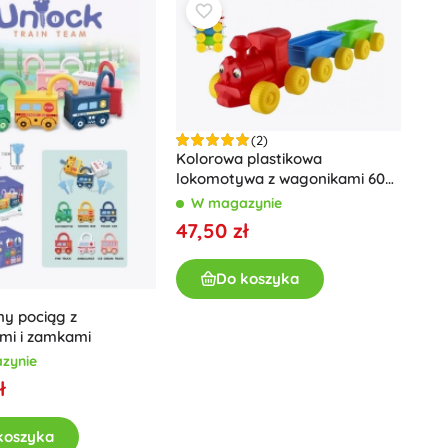
Art
Pluszaki
Pluszaki z filmów i bajek
Interaktywne pluszaki
One Piece
Breloczki
Pluszaki i przytulanki dla najmłodszych
(2)
Kolorowa plastikowa
+
Pokaż więcej
lokomotywa z wagonikami 60
Magiczny domek Gabi
cm
W magazynie
47,50 zł
Pokój dziecięcy
Dekoracje
Avatar
Do koszyka
Lampki nocne i projektory
Przestrzeń do przechowywania
ny pociąg z
mi i zamkami
Skoczki i bujaki
zynie
Namioty i domki
ł
+
Pokaż więcej
koszyka