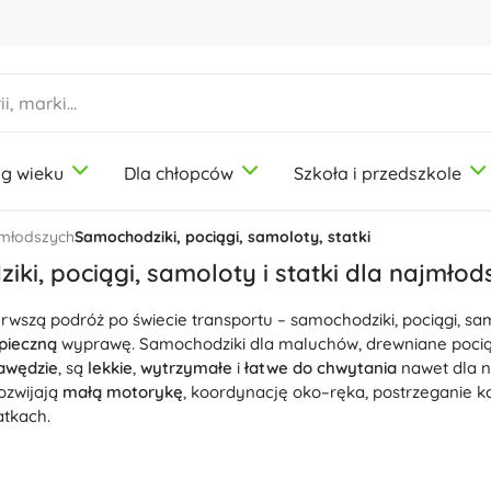
g wieku
Dla chłopców
Szkoła i przedszkole
1-3 lata
1-3 lata
1-3 lata
Artykuły plastyczne
Duplo
Zabawy w zawody
jmłodszych
Samochodziki, pociągi, samoloty, statki
Modelina
Salon piękności
ki, pociągi, samoloty i statki dla najmłod
Kredki
Kucharze
rwszą podróż po świecie transportu – samochodziki, pociągi, sa
Flamastry
Zabawa w sklep
9-12 lat
9-12 lat
9-12 lat
Icons
pieczną
wyprawę. Samochodziki dla maluchów, drewniane pociągi
Stemple
Warsztat
awędzie
, są
lekkie
,
wytrzymałe
i
łatwe do chwytania
nawet dla n
Fartuchy i obrusy
Domowość
ozwijają
małą motorykę
, koordynację oko–ręka, postrzeganie ko
+
+
Pokaż więcej
Pokaż więcej
atkach.
Disney
a najmłodszych i auta dla dzieci 1+ gładko jeżdżą po dywanie, 
uzupełnisz je prostymi drogami i garażami. Pociągi dla dzieci 
Butelki na picie
Licencje