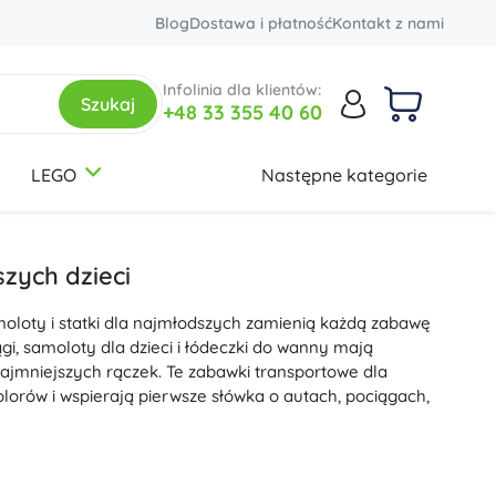
Blog
Dostawa i płatność
Kontakt z nami
Infolinia dla klientów:
Szukaj
+48 33 355 40 60
LEGO
Następne kategorie
3-5 lat
3-5 lat
3-5 lat
Plecaki i torby
Botanical Collection
Tematy
Plecaki szkolne
Dinozaury
szych dzieci
Dziecięce plecaczki
Kolejnictwo
moloty i statki dla najmłodszych zamienią każdą zabawę
Zestawy plecaków
Jednorożce
12+ lat
12+ lat
12+ lat
Creator 3 w 1
, samoloty dla dzieci i łódeczki do wanny mają
Plecaki młodzieżowe
Księżniczki
ajmniejszych rączek. Te zabawki transportowe dla
Torby
Żołnierze
lorów i wspierają pierwsze słówka o autach, pociągach,
+
+
Pokaż więcej
Pokaż więcej
Friends
mają ciche kółka i często napęd frykcyjny dla
zabawy bez
– zwłaszcza drewniane pociągi z magnetycznymi wagonikami
Piórniki i etui
Kreatywne i edukacyjne zabawki