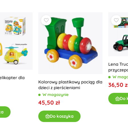
Akcesoria
Baterie
Części zamienne
Pompki
Lena Truc
przyczep
Wyposażenie sklepów
W maga
likopter dla
Kolorowy plastikowy pociąg dla
36,50 z
dzieci z pierścieniami
W magazynie
Do 
45,50 zł
ka
Do koszyka