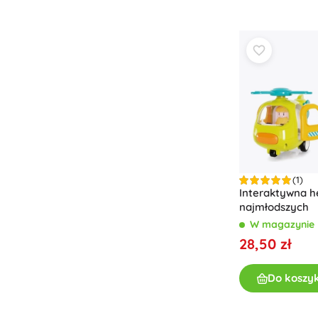
Odzież dziecięca
Ubranka niemowlęce
Koszulki
Bluzy i swetry
Obuwie
Skarpetki i rajstopy
+
Pokaż więcej
Bony podarunkowe
(1)
Interaktywna he
najmłodszych
W magazynie
28,50 zł
Do koszy