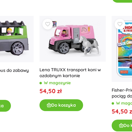
Wyposażenie dla dzieci
Bezpieczeństwo
Karmienie i karmienie piersią
Kąpiel
Wózki dziecięce
Sen
+
Pokaż więcej
Lena TRUXX transport koni w
bus do zabawy
Zabawki do kąpieli
ozdobnym kartonie
W magazynie
Fisher-Pr
54,50 zł
pociąg do
lokomoty
W maga
Do koszyka
ka
kolory T
54,50 z
Do 