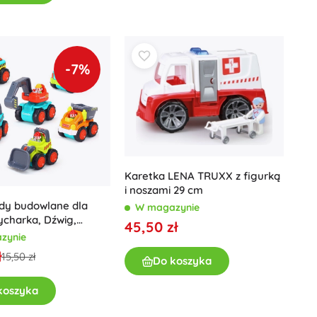
-7%
Karetka LENA TRUXX z figurką
i noszami 29 cm
y budowlane dla
W magazynie
pycharka, Dźwig,
45,50 zł
a
zynie
ł
15,50 zł
Do koszyka
koszyka