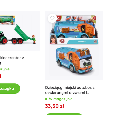
Dla dziewczynek
Biżuteria
Torebki
Szkatułki na biżuterię
kies traktor z
ą
zynie
ł
Dziecięcy miejski autobus z
koszyka
otwieranymi drzwiami i
grzechotką
W magazynie
33,50 zł