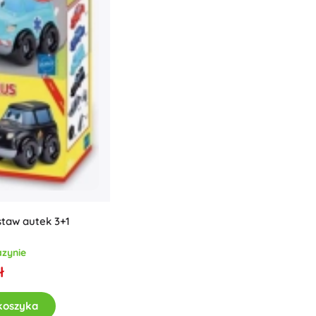
staw autek 3+1
zynie
ł
koszyka