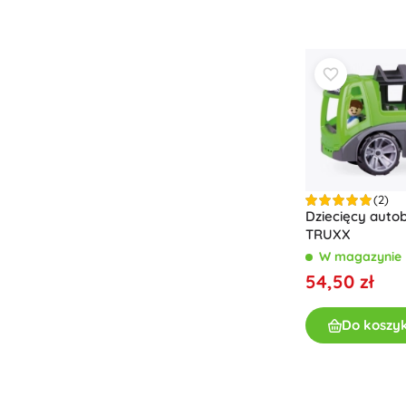
Zabawki dla najmłodszych
Grzechotki, gryzaki i smoczki
Interaktywne zabawki
Układanki, zabawki do wbijania, klocki
Jeździki i zabawki do ciągnięcia
Przytulanki i usypianki
+
Pokaż więcej
(2)
Dziecięcy auto
Broń
TRUXX
Pistole
W magazynie
Miecze i sztylety
54,50 zł
Pistole na wodę
Łuki
Do koszy
Kusze
+
Pokaż więcej