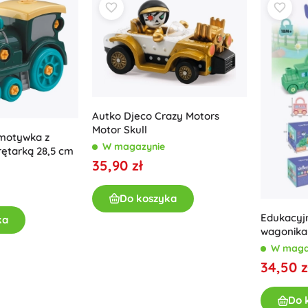
Bluey
Gry plenerowe
Pojazdy dla dzieci
Zabawki do piasku
Jurassic World
Zabawki do wody
Bańki mydlane
+
Pokaż więcej
Autko Djeco Crazy Motors
Motor Skull
DC
motywka z
W magazynie
rętarką 28,5 cm
Laleczki i bobaski
35,90 zł
Lalki
Wednesday
Do koszyka
Niemowlęta
Akcesoria dla niemowląt
Edukacyj
ka
wagonika
Akcesoria dla lalek
W maga
Władca Pierścieni
Lalki materiałowe
34,50 z
+
Pokaż więcej
Do 