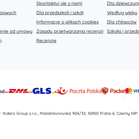
Skontaktuj się z nami
Dla dziewczyn
Wyposażenie dla dzieci
obowych
Dla przedszkoli i szkół
Według wieku
Bezpieczeństwo
Informacje o plikach cookies
Dla chłopców
Karmienie i karmienie piersią
Kąpiel
ienie od umowy
Zasady przetwarzania recenzji
Szkoła i przed
Wózki dziecięce
i
Recenzje
Sen
+
Pokaż więcej
Zabawki do kąpieli
: Kidero Group s.r.o., Malobřevnovská 904/33, 16900 Praha 6, Czechy NIP: