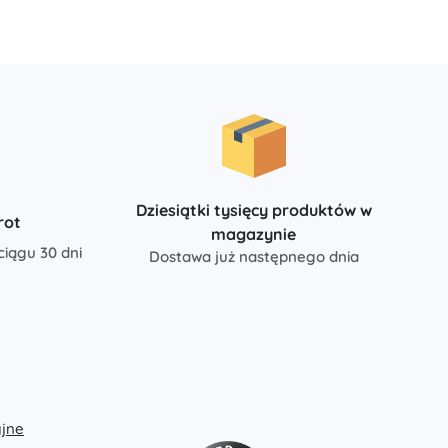
Jurassic World
Pluszaki
Pluszaki z filmów i bajek
Interaktywne pluszaki
One Piece
Breloczki
Pluszaki i przytulanki dla najmłodszych
+
Pokaż więcej
Magiczny domek Gabi
Dziesiątki tysięcy produktów w
rot
Pokój dziecięcy
magazynie
ciągu 30 dni
Dostawa już następnego dnia
Dekoracje
Avatar
Lampki nocne i projektory
Przestrzeń do przechowywania
Skoczki i bujaki
Namioty i domki
+
Pokaż więcej
jne