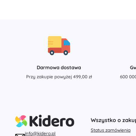
Architecture
Samochody
Na pilota
Pociągi
Art
Pojazdy rolnicze
Zintegrowany System Ratowniczy
+
Pokaż więcej
Batman
Darmowa dostawa
Gw
Imprezy i przyjęcia
Przy zakupie powyżej 499,00 zł
600 00
Obchody i przyjęcia
Vidiyo
Kostiumy
Akcesoria do kostiumów
Halloween
Kraina Lodu
Wielkanoc
Wszystko o zaku
Status zamówienia
info@kidero.pl