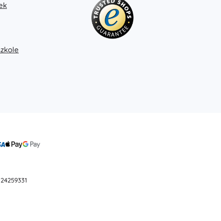
ek
Książki
Zeszyty ćwiczeń i zabaw
Dla najmłodszych
Książki dźwiękowe
szkole
Książki popularnonaukowe
Akcesoria do książek
+
Pokaż więcej
Elektroniczne zabawki
Zabawki zdalnie sterowane
Konsole do gier
Drony
Oglądaj
 24259331
Mikroskopy i teleskopy
+
Pokaż więcej