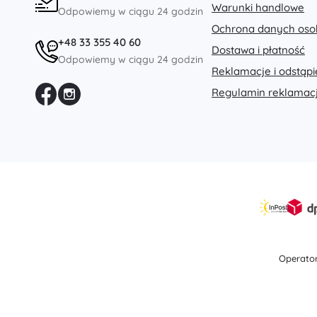
Warunki handlowe
Zabawki dla najmłodszych
Odpowiemy w ciągu 24 godzin
Ochrona danych os
Grzechotki, gryzaki i smoczki
+48 33 355 40 60
Dostawa i płatność
Interaktywne zabawki
Odpowiemy w ciągu 24 godzin
Układanki, zabawki do wbijania, klocki
Reklamacje i odstąp
Przytulanki i usypianki
Regulamin reklamacj
Jeździki i zabawki do ciągnięcia
+
Pokaż więcej
Broń
Pistole
Miecze i sztylety
Pistole na wodę
Łuki
Operator
Kusze
+
Pokaż więcej