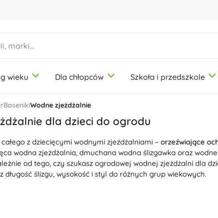
g wieku
Dla chłopców
Szkoła i przedszkole
1-3 lata
1-3 lata
1-3 lata
Artykuły plastyczne
Duplo
Zabawy w zawody
r
Baseniki
Wodne zjeżdżalnie
Modelina
Salon piękności
dżalnie dla dzieci do ogrodu
Kredki
Kucharze
 całego z dziecięcymi wodnymi zjeżdżalniami –
Flamastry
Zabawa w sklep
orzeźwiające oc
9-12 lat
9-12 lat
9-12 lat
Icons
cięca wodna zjeżdżalnia, dmuchana wodna ślizgawka oraz wodne
Stemple
Warsztat
leżnie od tego, czy szukasz ogrodowej wodnej zjeżdżalni dla dzie
Fartuchy i obrusy
Domowość
z długość ślizgu, wysokość i styl do różnych grup wiekowych.
+
+
Pokaż więcej
Pokaż więcej
Friends
e:
szybkie pompowanie
za pomocą pompki i łatwe podłączenie d
wody, prysznic wodny i orzeźwiająca mgiełka, miękkie strefy ląd
kołki kotwiące. Konstrukcja z UV-stabilnego, grubego PVC i mo
Butelki na picie
Licencje