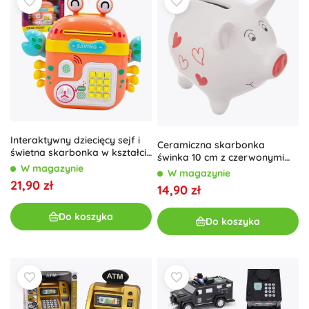
Interaktywny dziecięcy sejf i
Ceramiczna skarbonka
świetna skarbonka w kształcie
świnka 10 cm z czerwonymi
kraba 4w1 WOOPIE
W magazynie
serduszkami
W magazynie
21,90 zł
14,90 zł
Do koszyka
Do koszyka