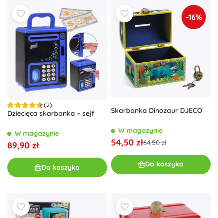
-16%
(2)
Skarbonka Dinozaur DJECO
Dziecięca skarbonka – sejf
W magazynie
W magazynie
54,50 zł
64,50 zł
89,90 zł
Do koszyka
Do koszyka