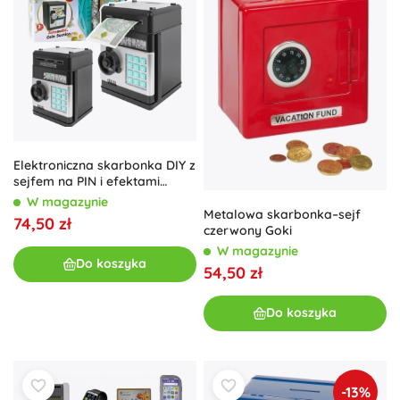
Elektroniczna skarbonka DIY z
sejfem na PIN i efektami
dźwiękowymi
W magazynie
Metalowa skarbonka–sejf
74,50 zł
czerwony Goki
W magazynie
Do koszyka
54,50 zł
Do koszyka
-13%