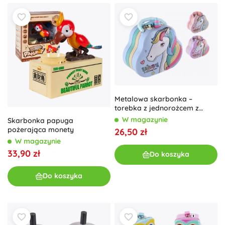
Metalowa skarbonka –
torebka z jednorożcem z
zamkiem 15 × 14 cm
W magazynie
Skarbonka papuga
pożerająca monety
26,50 zł
W magazynie
33,90 zł
Do koszyka
Do koszyka