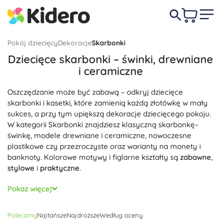
Pokój dziecięcy
Dekoracje
Skarbonki
Dziecięce skarbonki – świnki, drewniane
i ceramiczne
Oszczędzanie może być zabawą – odkryj dziecięce
skarbonki i kasetki, które zamienią każdą złotówkę w mały
sukces, a przy tym upiększą dekoracje dziecięcego pokoju.
W kategorii Skarbonki znajdziesz klasyczną skarbonkę–
świnkę, modele drewniane i ceramiczne, nowoczesne
plastikowe czy przezroczyste oraz warianty na monety i
banknoty. Kolorowe motywy i figlarne kształty są
zabawne
,
stylowe
i
praktyczne
.
Każda skarbonka jest zaprojektowana z myślą o łatwym
Pokaż więcej
użytkowaniu: praktyczny otwór do wrzucania monet i
złożonych banknotów, a w wielu modelach wyjmowany
Polecamy
Najtańsze
Najdroższe
Według oceny
korek dla wygodnego wysypywania. Drewniana skarbonka