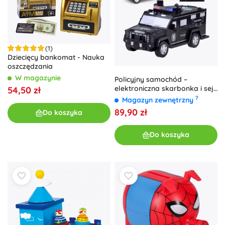
(1)
Dziecięcy bankomat - Nauka
oszczędzania
W magazynie
Policyjny samochód –
elektroniczna skarbonka i sejf
54,50 zł
dla dzieci
?
Magazyn zewnętrzny
89,90 zł
Do koszyka
Do koszyka