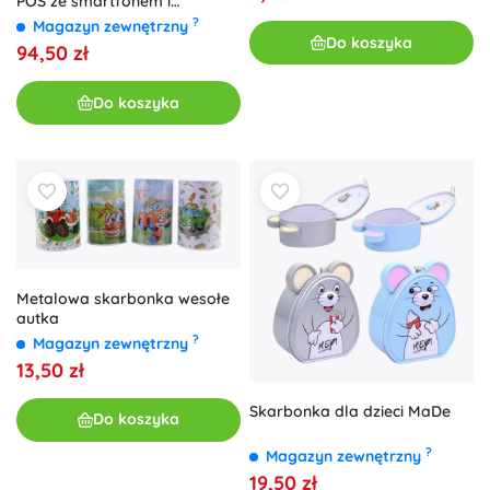
POS ze smartfonem i
akcesoriami KLEIN
?
Magazyn zewnętrzny
Do koszyka
94,50 zł
Do koszyka
Metalowa skarbonka wesołe
autka
?
Magazyn zewnętrzny
13,50 zł
Skarbonka dla dzieci MaDe
Do koszyka
?
Magazyn zewnętrzny
19,50 zł