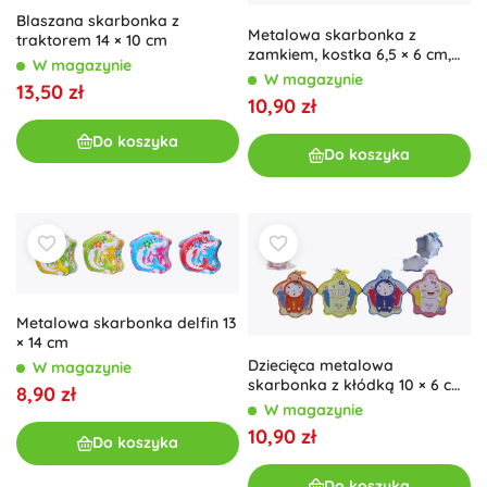
Blaszana skarbonka z
Metalowa skarbonka z
traktorem 14 × 10 cm
zamkiem, kostka 6,5 × 6 cm,
W magazynie
różne kolory
W magazynie
13,50 zł
10,90 zł
Do koszyka
Do koszyka
Metalowa skarbonka delfin 13
× 14 cm
Dziecięca metalowa
W magazynie
skarbonka z kłódką 10 × 6 cm
8,90 zł
– 4 kolory
W magazynie
10,90 zł
Do koszyka
Do koszyka