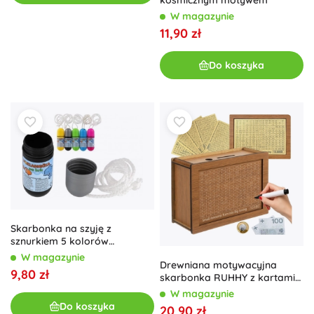
kosmicznym motywem
W magazynie
11,90 zł
Do koszyka
Skarbonka na szyję z
sznurkiem 5 kolorów
plastikowa wodoodporna
W magazynie
Drewniana motywacyjna
9,80 zł
skarbonka RUHHY z kartami
celów
W magazynie
Do koszyka
20,90 zł