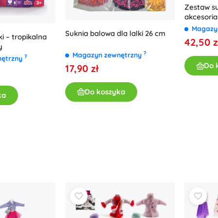
Zestaw su
akcesoria
Magazy
Suknia balowa dla lalki 26 cm
i – tropikalna
42,50 z
y
?
Magazyn zewnętrzny
?
nętrzny
Do 
17,90 zł
Do koszyka
ka