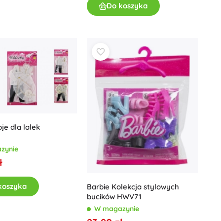
Do koszyka
Jurassic World
Pluszaki
Pluszaki z filmów i bajek
Interaktywne pluszaki
One Piece
Breloczki
Pluszaki i przytulanki dla najmłodszych
+
Pokaż więcej
Magiczny domek Gabi
Pokój dziecięcy
oje dla lalek
Dekoracje
Avatar
Lampki nocne i projektory
zynie
Przestrzeń do przechowywania
ł
Skoczki i bujaki
Namioty i domki
koszyka
Barbie Kolekcja stylowych
+
Pokaż więcej
bucików HWV71
W magazynie