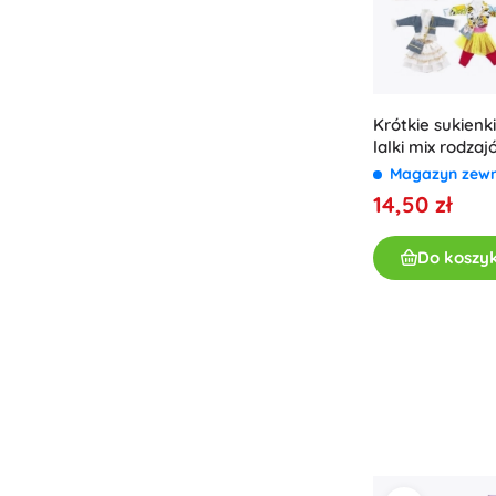
Krótkie sukienk
lalki mix rodzaj
Magazyn zew
14,50 zł
Do koszy