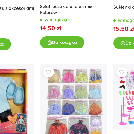
Szlafroczek dla lalek mix
Sukienki 
ek z akcesoriami
kolorów
W magazynie
W maga
14,50 zł
15,50 z
Do koszyka
Do 
ka