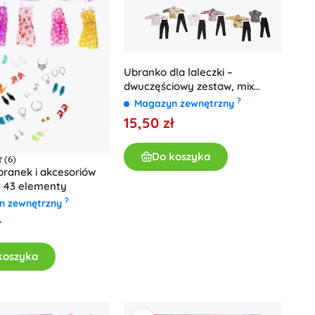
Ubranko dla laleczki –
dwuczęściowy zestaw, mix
rodzajów
?
Magazyn zewnętrzny
15,50 zł
Do koszyka
(6)
ranek i akcesoriów
 - 43 elementy
?
n zewnętrzny
ł
koszyka