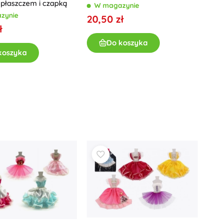
zestawów
 płaszczem i czapką
W magazynie
Dla dziewczynek
zynie
20,50 zł
ł
Biżuteria
Torebki
Do koszyka
koszyka
Szkatułki na biżuterię