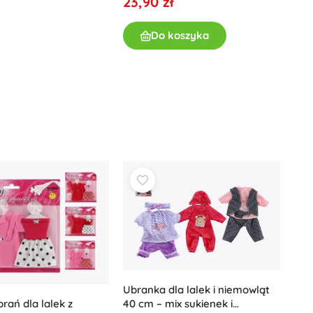
23,90 zł
Książki
Zeszyty ćwiczeń i zabaw
Do koszyka
Dla najmłodszych
Książki dźwiękowe
Książki popularnonaukowe
Akcesoria do książek
+
Pokaż więcej
Elektroniczne zabawki
Zabawki zdalnie sterowane
Konsole do gier
Drony
Oglądaj
Mikroskopy i teleskopy
+
Pokaż więcej
Ubranka dla lalek i niemowląt
40 cm – mix sukienek i
rań dla lalek z