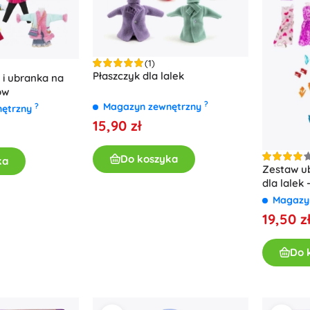
(1)
Płaszczyk dla lalek
i i ubranka na
ów
?
Magazyn zewnętrzny
?
nętrzny
15,90 zł
Do koszyka
ka
Zestaw ub
dla lalek
Magazy
19,50 z
Do 