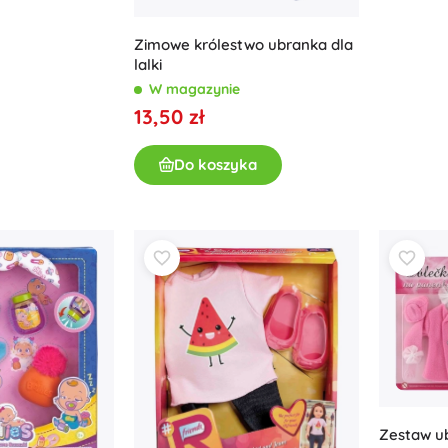
Wyposażenie dla dzieci
Zimowe królestwo ubranka dla
Bezpieczeństwo
lalki
Karmienie i karmienie piersią
W magazynie
Kąpiel
13,50 zł
Wózki dziecięce
Sen
Do koszyka
+
Pokaż więcej
Zabawki do kąpieli
Zestaw ub