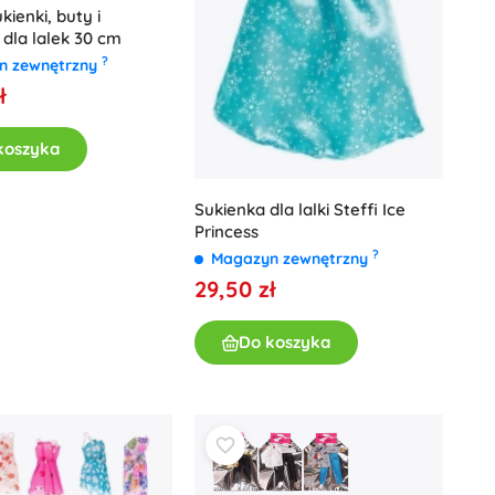
kienki, buty i
 dla lalek 30 cm
?
n zewnętrzny
ł
koszyka
Sukienka dla lalki Steffi Ice
Princess
?
Magazyn zewnętrzny
29,50 zł
Do koszyka