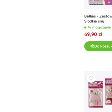
Odzież dziecięca
Ubranka niemowlęce
Bellies - Zesta
Koszulki
Słodkie sny
W magazynie
Bluzy i swetry
69,90 zł
Obuwie
Skarpetki i rajstopy
Do koszy
+
Pokaż więcej
Bony podarunkowe