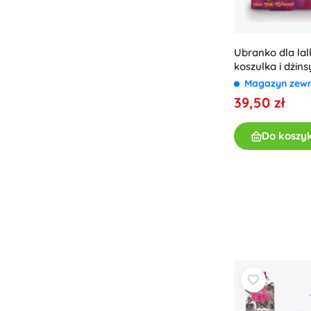
Ubranko dla lalk
koszulka i dżins
Magazyn zew
39,50 zł
Do koszy