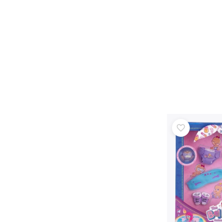
Zabawki dla najmłodszych
Grzechotki, gryzaki i smoczki
Interaktywne zabawki
Układanki, zabawki do wbijania, klocki
Przytulanki i usypianki
Jeździki i zabawki do ciągnięcia
+
Pokaż więcej
Broń
Pistole
Miecze i sztylety
Pistole na wodę
Łuki
Kusze
+
Pokaż więcej