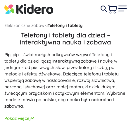
Elektroniczne zabawki
Telefony i tablety
Telefony i tablety dla dzieci –
interaktywna nauka i zabawa
Pip, pip – świat małych odkrywców wzywa! Telefony i
tablety dla dzieci łączą
interaktywną
zabawę i naukę w
jednym – od pierwszych słów, przez kolory i liczby, po
melodie i efekty dźwiękowe. Dziecięce telefony i tablety
wspierają zabawę w naśladowanie, rozwój słownictwa,
percepcji słuchowej oraz małej motoryki dzięki dużym,
świecącym przyciskom i dotykowym elementom. Wybrane
modele mówią po polsku, aby nauka była
naturalna
i
zabawna
.
Wybierz interaktywny telefon dla dzieci, edukacyjny tablet
Pokaż więcej
lub dotykowy tablet dziecięcy z motywami zwierzątek i
bajek. Funkcje takie jak efekty świetlne, quizy, alfabet,