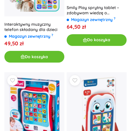
Smily Play sprytny tablet –
zdobywam wiedzę o
zwierzętach
?
Magazyn zewnętrzny
Interaktywny muzyczny
64,50 zł
telefon składany dla dzieci
?
Magazyn zewnętrzny
Do koszyka
49,50 zł
Do koszyka