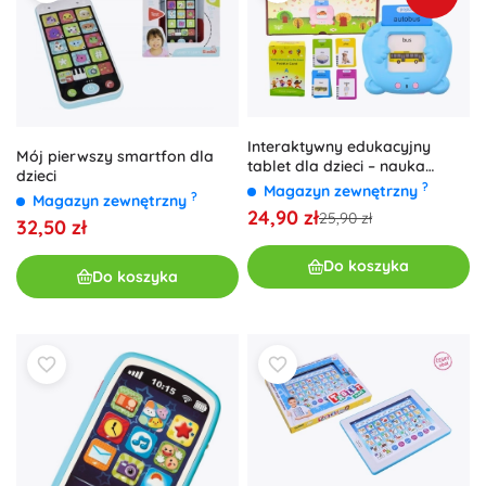
Interaktywny edukacyjny
Mój pierwszy smartfon dla
tablet dla dzieci – nauka
dzieci
języka polskiego i
?
Magazyn zewnętrzny
?
Magazyn zewnętrzny
angielskiego, 224 słowa,
24,90 zł
25,90 zł
niebieski
32,50 zł
Do koszyka
Do koszyka