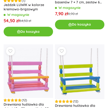
(1)
basenów 7 × 7 cm, zestaw 6
Jeździk LUWIK w kolorze
szt.
W magazynie
kremowo-brązowym
7,90 zł
8,90 zł
W magazynie
54,50 zł
64,50 zł
Do koszyka
Do koszyka
(12)
(12)
Drewniana huśtawka dla
Drewniana huśtawka dla