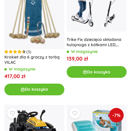
Trike Fix dziecięca składana
hulajnoga z kółkami LED,
czarna
W magazynie
(3)
Krokiet dla 6 graczy z torbą
139,00 zł
VILAC
W magazynie
Do koszyka
417,00 zł
Do koszyka
-7%