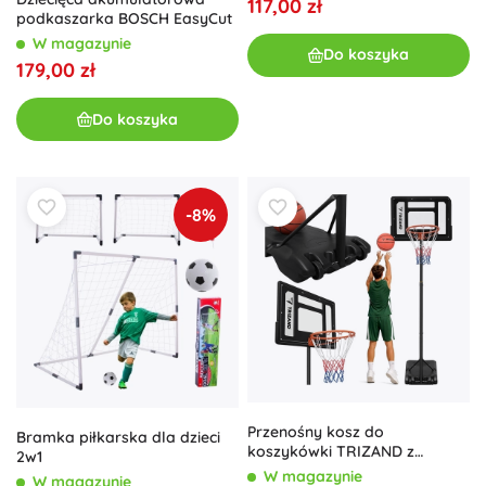
117,00 zł
podkaszarka BOSCH EasyCut
W magazynie
Do koszyka
179,00 zł
Do koszyka
-8%
Przenośny kosz do
Bramka piłkarska dla dzieci
koszykówki TRIZAND z
2w1
regulowaną wysokością 259
W magazynie
W magazynie