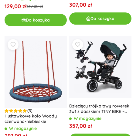
cm
307,00 zł
129,00 zł
139,00 zł
Do koszyka
Do koszyka
Dziecięcy trójkołowy rowerek
(3)
3w1 z daszkiem TINY BIKE –
Huśtawkowe koło Woody
Niebieski
W magazynie
czerwono-niebieskie
357,00 zł
W magazynie
297,00 zł