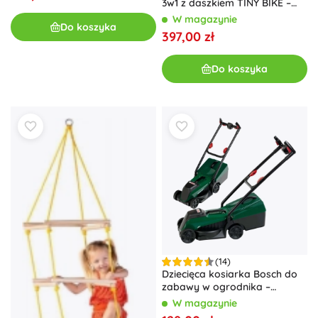
3w1 z daszkiem TINY BIKE –
Różowy
W magazynie
Do koszyka
397,00 zł
Do koszyka
(14)
Dziecięca kosiarka Bosch do
zabawy w ogrodnika –
Kosiarka Bosch
W magazynie