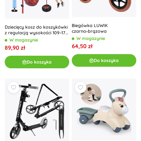
Biegówka LUWIK
Dziecięcy kosz do koszykówki
czarno‑brązowa
z regulacją wysokości 109–170
cm ISO TRADE
W magazynie
W magazynie
64,50 zł
89,90 zł
Do koszyka
Do koszyka