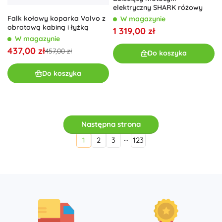
elektryczny SHARK różowy
Falk kołowy koparka Volvo z
W magazynie
obrotową kabiną i łyżką
1 319,00 zł
W magazynie
437,00 zł
457,00 zł
Do koszyka
Do koszyka
Następna strona
…
1
2
3
123