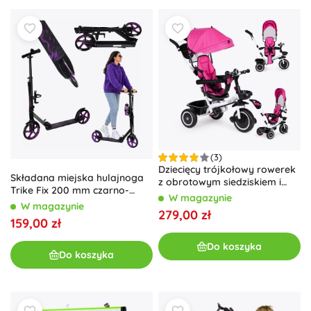
(3)
Dziecięcy trójkołowy rowerek
Składana miejska hulajnoga
z obrotowym siedziskiem i
Trike Fix 200 mm czarno-
daszkiem różowy ECO TOYS
W magazynie
fioletowa
W magazynie
279,00 zł
159,00 zł
Do koszyka
Do koszyka