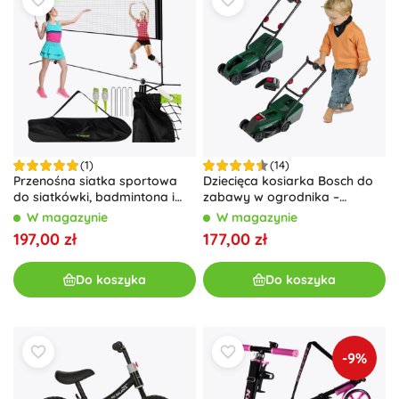
(1)
(14)
Przenośna siatka sportowa
Dziecięca kosiarka Bosch do
do siatkówki, badmintona i
zabawy w ogrodnika –
tenisa
Kosiarka Bosch z modułem
W magazynie
W magazynie
świetlno-dźwiękowym
197,00 zł
177,00 zł
Do koszyka
Do koszyka
-9%