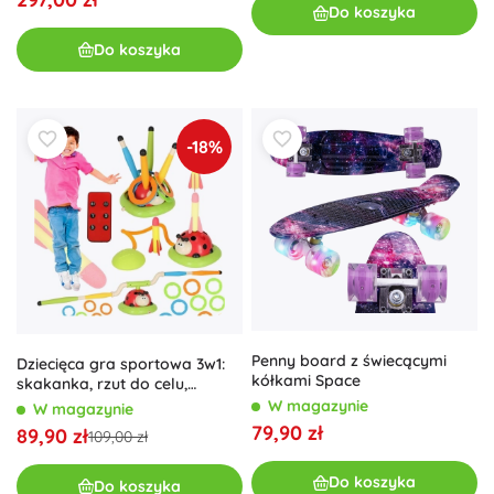
Do koszyka
Do koszyka
-18%
Penny board z świecącymi
Dziecięca gra sportowa 3w1:
kółkami Space
skakanka, rzut do celu,
wyrzutnia Biedronka
W magazynie
W magazynie
79,90 zł
89,90 zł
109,00 zł
Do koszyka
Do koszyka