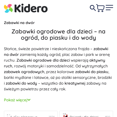
Zabawki na dwór
Zabawki ogrodowe dla dzieci – na
ogród, do piasku i do wody
Słońce, świeże powietrze i nieskończona frajda –
zabawki
na dwór
zamienią każdy ogród, plac zabaw i park w arenę
ruchu.
Zabawki ogrodowe dla dzieci
wspierają
aktywny
ruch
, rozwój motoryki i samodzielność. Od wytrzymałych
zabawek ogrodowych
, przez kolorowe
zabawki do piasku
,
bańki mydlane i latawce, aż po stoliki sensoryczne, brodziki
i
zabawki do wody
– wszystko do
kreatywnej
zabawy na
świeżym powietrzu przez cały rok.
Do szybkiej jazdy i treningu równowagi idealne będą
Pokaż więcej
pojazdy dla dzieci
– jeździki, pojazdy na pedały czy
hulajnogi, które są
bezpieczne
,
stabilne
i
wytrzymałe
. Na
wspólne popołudnia z przyjaciółmi wypróbuj
gry