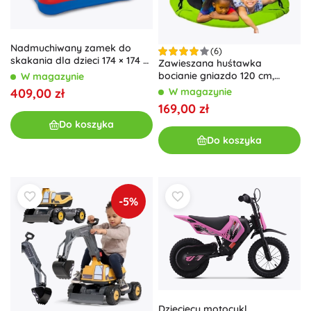
Nadmuchiwany zamek do
(6)
skakania dla dzieci 174 × 174 ×
Zawieszana huśtawka
122 cm INTEX
bocianie gniazdo 120 cm,
W magazynie
zielono‑czarna, 150 kg
409,00 zł
W magazynie
169,00 zł
Do koszyka
Do koszyka
-5%
Dziecięcy motocykl