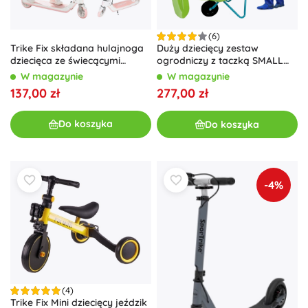
(6)
Trike Fix składana hulajnoga
Duży dziecięcy zestaw
dziecięca ze świecącymi
ogrodniczy z taczką SMALL
kółkami LED, różowa
FOOT
W magazynie
W magazynie
137,00 zł
277,00 zł
Do koszyka
Do koszyka
-4%
(4)
Trike Fix Mini dziecięcy jeździk