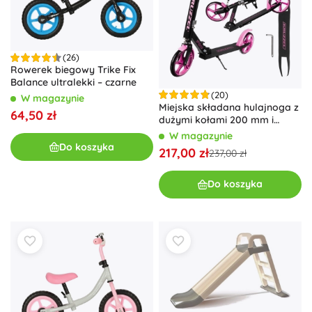
(26)
Rowerek biegowy Trike Fix
Balance ultralekki – czarne
(20)
W magazynie
Miejska składana hulajnoga z
64,50 zł
dużymi kołami 200 mm i
hamulcem nożnym – Różowa
W magazynie
Do koszyka
217,00 zł
237,00 zł
Do koszyka