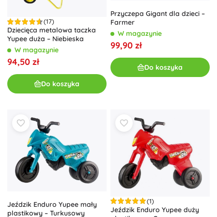
Przyczepa Gigant dla dzieci –
(17)
Farmer
Dziecięca metalowa taczka
W magazynie
Yupee duża – Niebieska
99,90 zł
W magazynie
94,50 zł
Do koszyka
Do koszyka
(1)
Jeździk Enduro Yupee mały
Jeździk Enduro Yupee duży
plastikowy – Turkusowy