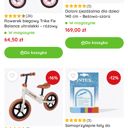
(3)
Doloni zjeżdżalnia dla dzieci
(26)
140 cm – Beżowo-szara
Rowerek biegowy Trike Fix
W magazynie
Balance ultralekki – różowy
169,00 zł
W magazynie
64,50 zł
Do koszyka
Do koszyka
-16%
-12%
(3)
Samoprzylepne łaty do