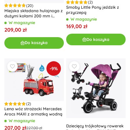
(2)
(20)
Smoby Little Pony jeździk z
Miejska składana hulajnoga z
przyczepą
dużymi kołami 200 mm i
W magazynie
hamulcem nożnym – Szara
W magazynie
169,00 zł
209,00 zł
Do koszyka
Do koszyka
-9%
(2)
Lena wóz strażacki Mercedes
Arocs MAXI z armatką wodną
W magazynie
Dziecięcy trójkołowy rowerek
207,00 zł
227,00 zł