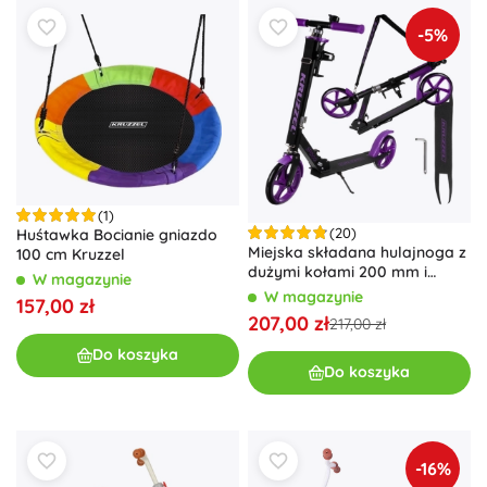
-5%
(1)
(20)
Huśtawka Bocianie gniazdo
Miejska składana hulajnoga z
100 cm Kruzzel
dużymi kołami 200 mm i
W magazynie
hamulcem nożnym –
W magazynie
157,00 zł
Fioletowa
207,00 zł
217,00 zł
Do koszyka
Do koszyka
-16%