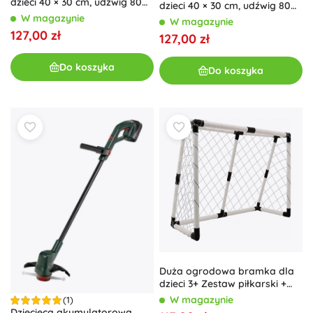
dzieci 40 × 30 cm, udźwig 80
dzieci 40 × 30 cm, udźwig 80
kg – Różowa
kg – Niebiesko‑zielona
W magazynie
W magazynie
127,00 zł
127,00 zł
Do koszyka
Do koszyka
Duża ogrodowa bramka dla
dzieci 3+ Zestaw piłkarski +
piłka z pompką
W magazynie
(1)
Dziecięca akumulatorowa