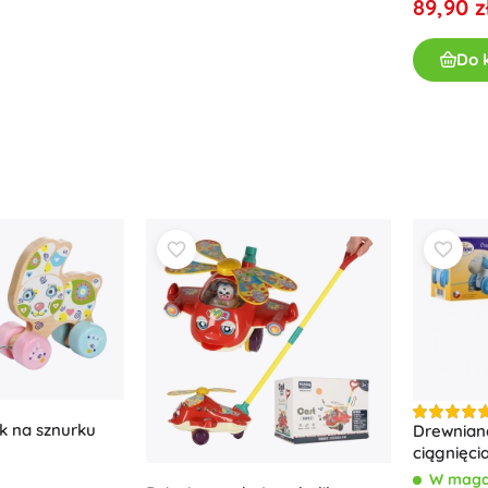
89,90 z
Wyposażenie dla dzieci
Bezpieczeństwo
Do 
Karmienie i karmienie piersią
Kąpiel
Wózki dziecięce
Sen
+
Pokaż więcej
Zabawki do kąpieli
k na sznurku
Drewnian
ciągnięci
W maga