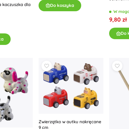
a kaczuszka dla
Do koszyka
W maga
9,80 zł
Do 
ka
Zwierzątko w autku nakręcane
9 cm