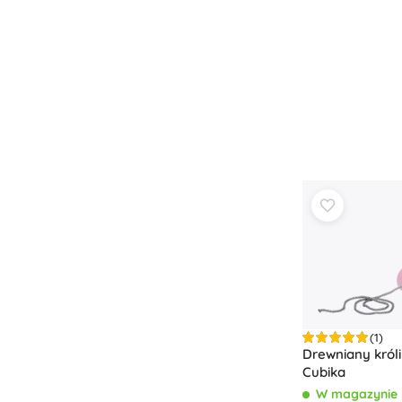
Zabawki dla najmłodszych
Grzechotki, gryzaki i smoczki
Interaktywne zabawki
Układanki, zabawki do wbijania, klocki
Przytulanki i usypianki
Jeździki i zabawki do ciągnięcia
+
Pokaż więcej
Broń
Pistole
Miecze i sztylety
Pistole na wodę
Łuki
(1)
Kusze
Drewniany króli
+
Pokaż więcej
Cubika
W magazynie