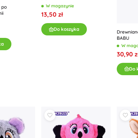
W magazynie
 po
ii
13,50 zł
Do koszyka
Drewniana
BABU
ka
W maga
30,90 z
Do 