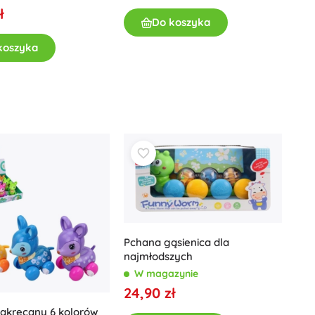
ł
Dla dziewczynek
Do koszyka
Biżuteria
koszyka
Torebki
Szkatułki na biżuterię
Pchana gąsienica dla
najmłodszych
W magazynie
24,90 zł
nakręcany 6 kolorów