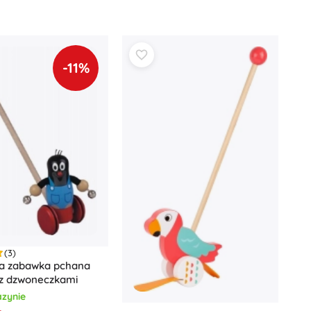
Jurassic World
Pluszaki
Pluszaki z filmów i bajek
Interaktywne pluszaki
-11%
One Piece
Breloczki
Pluszaki i przytulanki dla najmłodszych
+
Pokaż więcej
Magiczny domek Gabi
Pokój dziecięcy
Dekoracje
Avatar
Lampki nocne i projektory
Przestrzeń do przechowywania
Skoczki i bujaki
(3)
Namioty i domki
a zabawka pchana
+
Pokaż więcej
 z dzwoneczkami
zynie