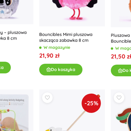
py – pluszowa
Bouncibles Mimi pluszowa
Pluszowa
wka 8 cm
skacząca zabawka 8 cm
Bouncibl
W magazynie
W maga
21,90 zł
21,50 z
ka
Do koszyka
Do 
-25%