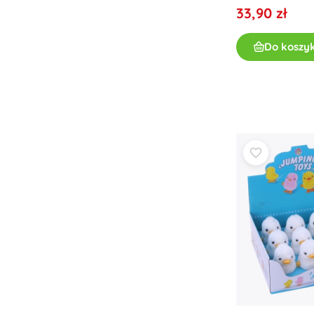
33,90 zł
Odzież dziecięca
Ubranka niemowlęce
Do koszy
Koszulki
Bluzy i swetry
Obuwie
Skarpetki i rajstopy
+
Pokaż więcej
Bony podarunkowe