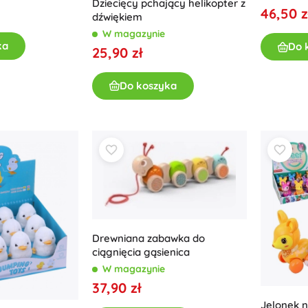
Dziecięcy pchający helikopter z
46,50 z
Akcesoria
dźwiękiem
W magazynie
Baterie
ka
Do 
25,90 zł
Części zamienne
Pompki
Do koszyka
Wyposażenie sklepów
Drewniana zabawka do
ciągnięcia gąsienica
W magazynie
37,90 zł
Jelonek 