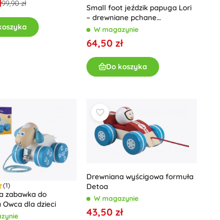
ł
99,90 zł
Książki
Small foot jeździk papuga Lori
– drewniane pchane
Zeszyty ćwiczeń i zabaw
koszyka
odpychadło na pierwsze kroki
W magazynie
Dla najmłodszych
64,50 zł
Książki dźwiękowe
Książki popularnonaukowe
Do koszyka
Akcesoria do książek
+
Pokaż więcej
Elektroniczne zabawki
Zabawki zdalnie sterowane
Konsole do gier
Drony
Oglądaj
Drewniana wyścigowa formuła
(1)
Mikroskopy i teleskopy
Detoa
a zabawka do
W magazynie
+
Pokaż więcej
a Owca dla dzieci
43,50 zł
zynie