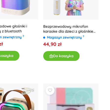
dowe głośniki i
Bezprzewodowy mikrofon
 z bluetooth
karaoke dla dzieci z głośnikiem
IZOXIS – biały
?
?
n zewnętrzny
Magazyn zewnętrzny
zł
44,90 zł
koszyka
Do koszyka