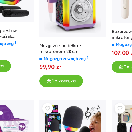
 zestaw
Bezprzewo
łośnik
mikrofony
woma
?
nętrzny
Magazy
Muzyczne pudełko z
wiatłami LED
mikrofonem 28 cm
107,00 
?
Magazyn zewnętrzny
99,90 zł
ka
Do 
Do koszyka