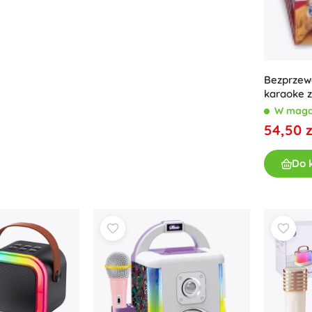
Akcesoria
Baterie
Części zamienne
Pompki
Bezprzew
karaoke z
uchwytem
W maga
54,50 z
Do 
Wyposażenie sklepów