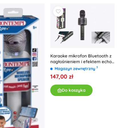
Książki
Zeszyty ćwiczeń i zabaw
Dla najmłodszych
Książki dźwiękowe
Książki popularnonaukowe
Akcesoria do książek
+
Pokaż więcej
Karaoke mikrofon Bluetooth z
nagłośnieniem i efektem echo
– czarny
?
Magazyn zewnętrzny
Elektroniczne zabawki
147,00 zł
Zabawki zdalnie sterowane
Konsole do gier
Do koszyka
Drony
Oglądaj
Mikroskopy i teleskopy
+
Pokaż więcej