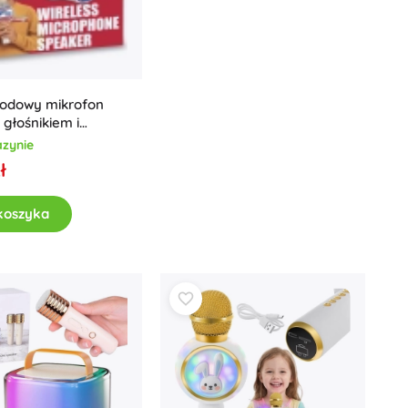
Dla dziewczynek
Biżuteria
Torebki
Szkatułki na biżuterię
odowy mikrofon
 głośnikiem i
 na telefon
zynie
ł
koszyka