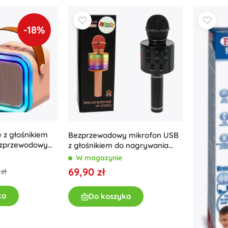
Wyposażenie dla dzieci
Bezpieczeństwo
-18%
Karmienie i karmienie piersią
Kąpiel
Wózki dziecięce
Sen
+
Pokaż więcej
Zabawki do kąpieli
 z głośnikiem
Bezprzewodowy mikrofon USB
ezprzewodowymi
z głośnikiem do nagrywania
podświetleniem
karaoke Model WS-858 Czarny
W magazynie
wy
69,90 zł
zł
ka
Do koszyka