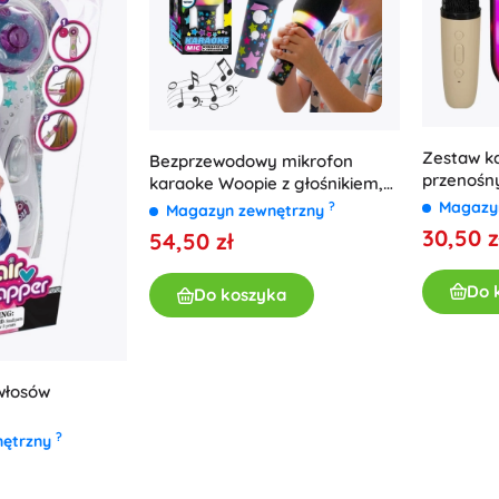
Zestaw k
Bezprzewodowy mikrofon
przenośn
karaoke Woopie z głośnikiem,
USB LED 
czarny, Bluetooth
Magazy
?
Magazyn zewnętrzny
30,50 z
54,50 zł
Do 
Do koszyka
włosów
?
nętrzny