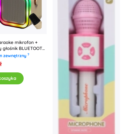
araoke mikrofon +
y głośnik BLUETOOTH
beżowy
?
n zewnętrzny
ł
koszyka