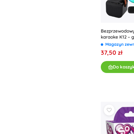
Bezprzewodowy
karaoke K12 – g
Bluetooth z d
Magazyn zew
mikrofonami i ś
37,50 zł
(czarny)
Do koszy