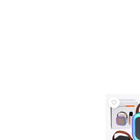
Odzież dziecięca
Ubranka niemowlęce
Koszulki
Bluzy i swetry
Obuwie
Czapki z daszkiem i kapelusze
+
Pokaż więcej
Bony podarunkowe