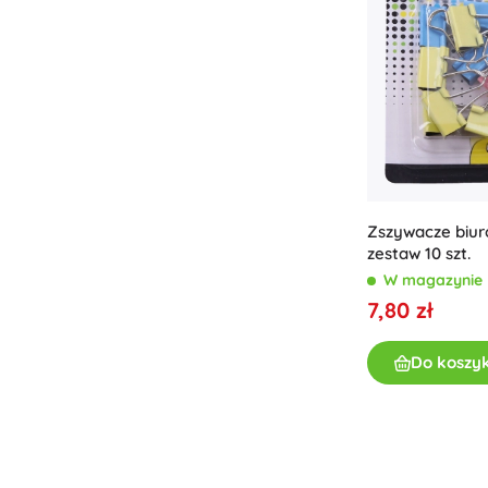
Odzież dziecięca
Ubranka niemowlęce
Koszulki
Bluzy i swetry
Obuwie
Skarpetki i rajstopy
+
Pokaż więcej
Zszywacze biu
zestaw 10 szt.
Bony podarunkowe
W magazynie
7,80 zł
Do koszy