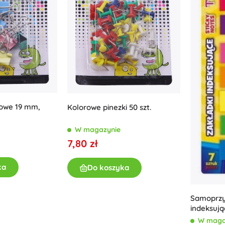
Akcesoria
Baterie
Części zamienne
Pompki
rowe 19 mm,
Kolorowe pinezki 50 szt.
Wyposażenie sklepów
W magazynie
7,80 zł
ka
Do koszyka
Samoprzy
indeksują
45 × 12 
W maga