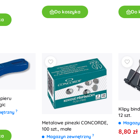
Do koszyka
Do 
ka
pieru
ic
Klipy bi
?
nętrzny
12 szt.
Metalowe pinezki CONCORDE,
Magazy
100 szt., małe
8,80 zł
ka
?
Magazyn zewnętrzny