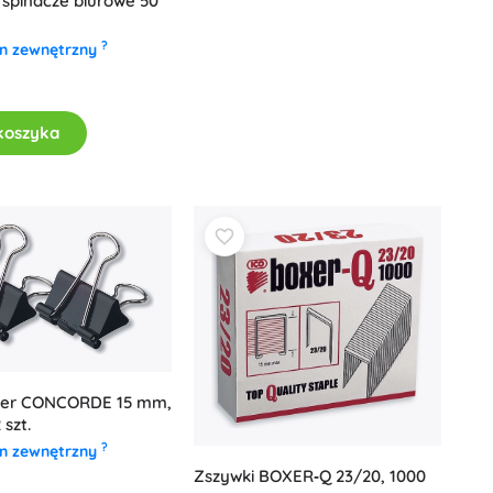
spinacze biurowe 50
?
n zewnętrzny
koszyka
nder CONCORDE 15 mm,
 szt.
?
n zewnętrzny
Zszywki BOXER‑Q 23/20, 1000