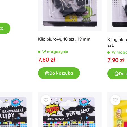
Wyposażenie dla dzieci
Bezpieczeństwo
Karmienie i karmienie piersią
Kąpiel
ka
Wózki dziecięce
Klip biurowy 10 szt., 19 mm
Klipy biu
Sen
szt.
+
Pokaż więcej
W magazynie
W maga
7,80 zł
7,90 zł
Zabawki do kąpieli
Do koszyka
Do 