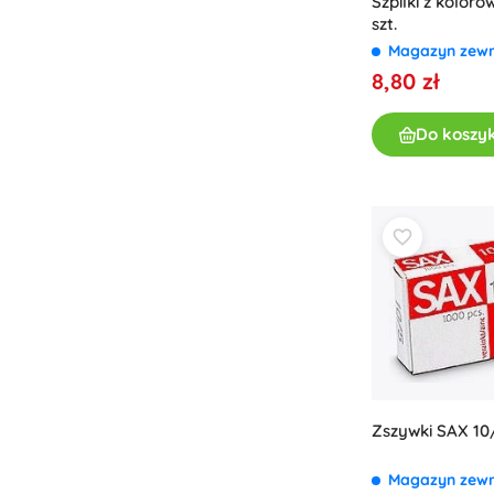
Szpilki z kolor
szt.
Magazyn zew
8,80 zł
Do koszy
Zszywki SAX 10/
Magazyn zew