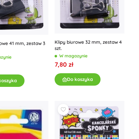
Książki
Zeszyty ćwiczeń i zabaw
Książki dźwiękowe
Dla najmłodszych
Książki popularnonaukowe
Klipy biurowe 32 mm, zestaw 4
rowe 41 mm, zestaw 3
Akcesoria do książek
szt.
+
Pokaż więcej
W magazynie
zynie
7,80 zł
Elektroniczne zabawki
Do koszyka
koszyka
Zabawki zdalnie sterowane
Konsole do gier
Drony
Mikroskopy i teleskopy
Oglądaj
+
Pokaż więcej