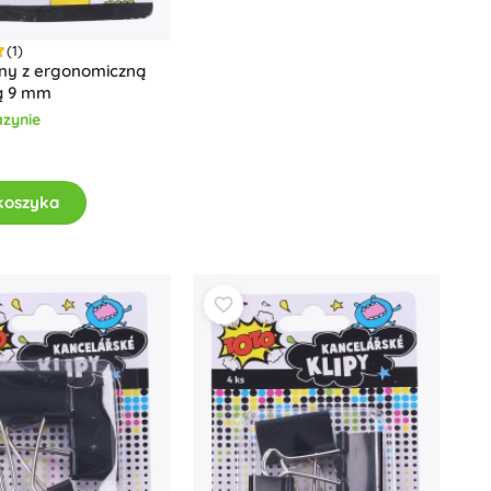
Art
Pluszaki
(1)
Pluszaki z filmów i bajek
ny z ergonomiczną
ią 9 mm
Interaktywne pluszaki
One Piece
zynie
Breloczki
Pluszaki i przytulanki dla najmłodszych
+
Pokaż więcej
koszyka
Magiczny domek Gabi
Pokój dziecięcy
Dekoracje
Avatar
Lampki nocne i projektory
Przestrzeń do przechowywania
Skoczki i bujaki
Namioty i domki
+
Pokaż więcej