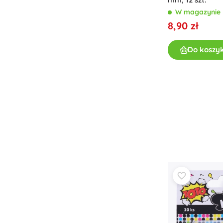
Zabawki dla najmłodszych
W magazynie
Grzechotki, gryzaki i smoczki
8,90 zł
Interaktywne zabawki
Układanki, zabawki do wbijania, klocki
Do koszy
Jeździki i zabawki do ciągnięcia
Przytulanki i usypianki
+
Pokaż więcej
Broń
Pistole
Miecze i sztylety
Pistole na wodę
Łuki
Kusze
+
Pokaż więcej