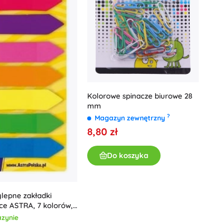
Dla dziewczynek
Biżuteria
Torebki
Szkatułki na biżuterię
Kolorowe spinacze biurowe 28
mm
?
Magazyn zewnętrzny
8,80 zł
Do koszyka
lepne zakładki
ce ASTRA, 7 kolorów,
mm
zynie