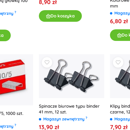
Kolorowe 
ową główką 100
8,90 zł
mm
?
Magazy
nętrzny
Do koszyka
6,80 zł
Do 
ka
Spinacze biurowe typu binder
Klipy bi
41 mm, 12 szt.
czarne, 12
5, 1000 szt.
?
Magazyn zewnętrzny
Magazy
?
13,90 zł
7,90 zł
nętrzny