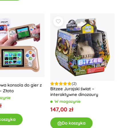
Art
Pluszaki
Pluszaki z filmów i bajek
Interaktywne pluszaki
One Piece
Breloczki
Pluszaki i przytulanki dla najmłodszych
+
Pokaż więcej
Magiczny domek Gabi
Pokój dziecięcy
Dekoracje
Avatar
Lampki nocne i projektory
(2)
wa konsola do gier z
Bitzee Jurajski świat –
Przestrzeń do przechowywania
– Złoto
interaktywne dinozaury
Skoczki i bujaki
zynie
W magazynie
ł
Namioty i domki
147,00 zł
+
Pokaż więcej
koszyka
Do koszyka