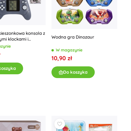
kieszonkowa konsola z
Wodna gra Dinozaur
mi klockami i
aczem LCD
zynie
W magazynie
ł
10,90 zł
koszyka
Do koszyka