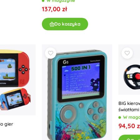
W magazynie
Wyposażenie dla dzieci
137,00 zł
Bezpieczeństwo
Karmienie i karmienie piersią
Do koszyka
Kąpiel
Wózki dziecięce
Sen
+
Pokaż więcej
Zabawki do kąpieli
BIG kiero
światłami
Car
W maga
o gier
94,50 z