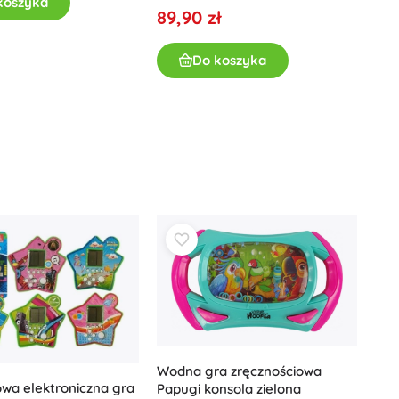
koszyka
89,90 zł
Dla dziewczynek
Biżuteria
Do koszyka
Torebki
Szkatułki na biżuterię
Wodna gra zręcznościowa
wa elektroniczna gra
Papugi konsola zielona