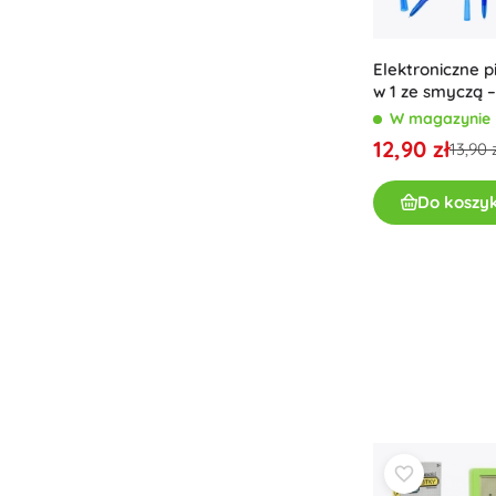
Elektroniczne p
w 1 ze smyczą –
różowe
W magazynie
12,90 zł
13,90 z
Do koszy