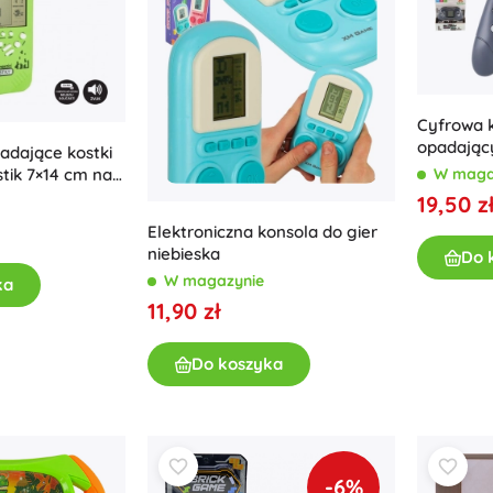
Cyfrowa 
opadający
adające kostki
wyświetl
tik 7×14 cm na
W maga
kiem – Zielona
19,50 z
Elektroniczna konsola do gier
niebieska
Do 
W magazynie
ka
11,90 zł
Do koszyka
-6%