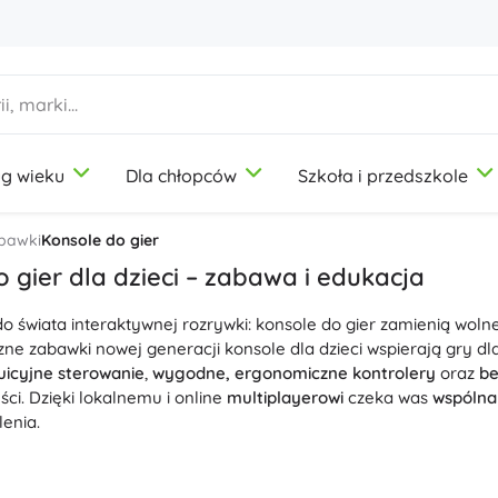
g wieku
Dla chłopców
Szkoła i przedszkole
1-3 lata
1-3 lata
1-3 lata
Artykuły plastyczne
Duplo
Zabawy w zawody
abawki
Konsole do gier
Modelina
Salon piękności
 gier dla dzieci – zabawa i edukacja
Kredki
Kucharze
 świata interaktywnej rozrywki: konsole do gier zamienią wolne
Flamastry
Zabawa w sklep
9-12 lat
9-12 lat
9-12 lat
Icons
zne zabawki nowej generacji konsole dla dzieci wspierają gry d
Stemple
Warsztat
tuicyjne sterowanie
,
wygodne, ergonomiczne kontrolery
oraz
be
Fartuchy i obrusy
Domowość
ści. Dzięki lokalnemu i online
multiplayerowi
czeka was
wspólna
+
+
Pokaż więcej
Pokaż więcej
enia.
Disney
 przenośną konsolą na wyjazdy a stacjonarną konsolą do telewi
i
i grą gdziekolwiek, modele stacjonarne oferują
wydajną grafik
Butelki na picie
Licencje