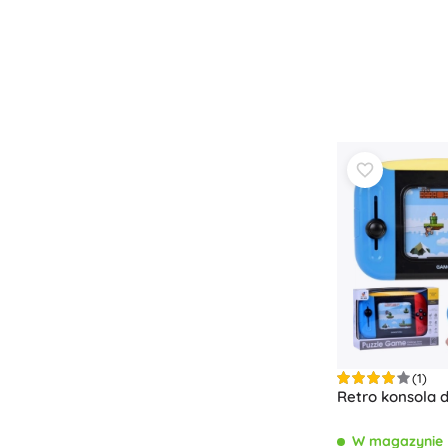
Zabawki dla najmłodszych
Grzechotki, gryzaki i smoczki
Interaktywne zabawki
Układanki, zabawki do wbijania, klocki
Jeździki i zabawki do ciągnięcia
Przytulanki i usypianki
+
Pokaż więcej
Broń
Pistole
Miecze i sztylety
Pistole na wodę
Łuki
(1)
Kusze
Retro konsola d
+
Pokaż więcej
W magazynie