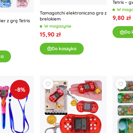
Tetris – g
W maga
Tamagotchi elektroniczna gra z
9,80 zł
brelokiem
ier z grą Tetris
W magazynie
Do 
15,90 zł
Do koszyka
ka
-8%