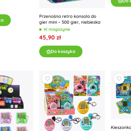
Do 
Akcesoria
Przenośna retro konsola do
Baterie
ka
gier mini – 500 gier, niebieska
Części zamienne
W magazynie
Pompki
45,90 zł
Do koszyka
Wyposażenie sklepów
Kieszonko