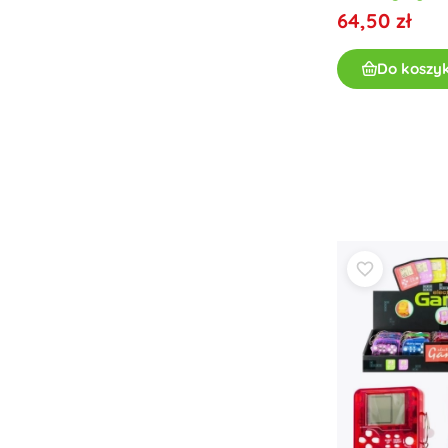
64,50 zł
Odzież dziecięca
Ubranka niemowlęce
Do koszy
Koszulki
Bluzy i swetry
Obuwie
Skarpetki i rajstopy
+
Pokaż więcej
Bony podarunkowe