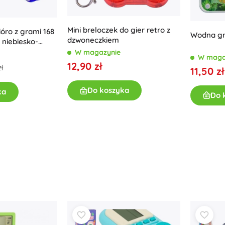
Mini breloczek do gier retro z
ióro z grami 168
Wodna gr
dzwoneczkiem
 niebiesko-
W magazynie
W maga
12,90 zł
ł
11,50 zł
Do koszyka
ka
Do 