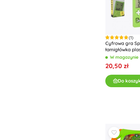
(1)
Cyfrowa gra Sp
łamigłówka plas
baterie z dźwię
W magazynie
20,50 zł
Do koszy