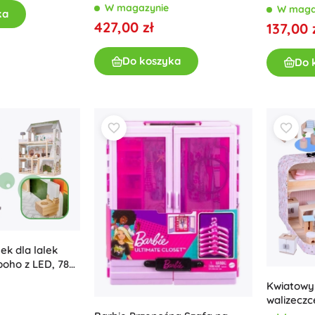
W magazynie
W maga
ka
427,00 zł
137,00 
Do koszyka
Do 
k dla lalek
oho z LED, 78
Kwiatowy
walizeczc
mebelka