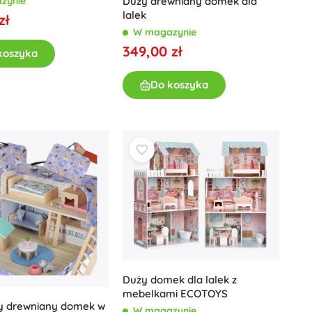
zynie
Duży drewniany domek dla
Art
lalek
zł
Pluszaki
W magazynie
Pluszaki z filmów i bajek
349,00 zł
koszyka
Interaktywne pluszaki
One Piece
Breloczki
Do koszyka
Pluszaki i przytulanki dla najmłodszych
+
Pokaż więcej
Magiczny domek Gabi
Pokój dziecięcy
Dekoracje
Avatar
Lampki nocne i projektory
Przestrzeń do przechowywania
Skoczki i bujaki
Namioty i domki
+
Pokaż więcej
Duży domek dla lalek z
mebelkami ECOTOYS
y drewniany domek w
W magazynie