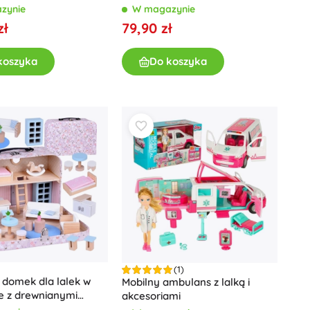
elementów
zynie
W magazynie
zł
79,90 zł
koszyka
Do koszyka
(1)
 domek dla lalek w
Mobilny ambulans z lalką i
e z drewnianymi
akcesoriami
mi