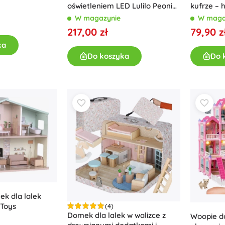
oświetleniem LED Lulilo Peonio
kufrze – 
Wyposażenie dla dzieci
70 cm, różowy
meblami i
W magazynie
W maga
Bezpieczeństwo
217,00 zł
79,90 z
Karmienie i karmienie piersią
ka
Kąpiel
Do koszyka
Do 
Sen
Wózki dziecięce
+
Pokaż więcej
Zabawki do kąpieli
k dla lalek
 Toys
(4)
Domek dla lalek w walizce z
Woopie do