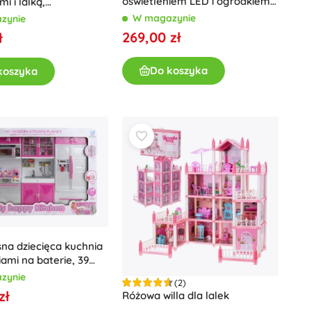
oświetleniem LED i ogródkiem
i i lalką,
70 cm różowy
lany, 296 elementów
Dla dziewczynek
W magazynie
zynie
269,00 zł
ł
Biżuteria
Torebki
Do koszyka
koszyka
Szkatułki na biżuterię
na dziecięca kuchnia
iami na baterie, 39
ów
zynie
(2)
zł
Różowa willa dla lalek