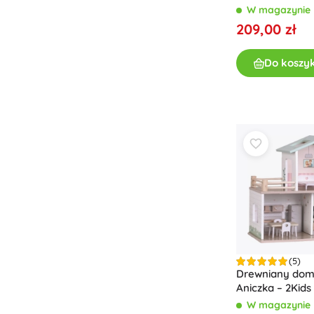
Zabawki dla najmłodszych
W magazynie
209,00 zł
Grzechotki, gryzaki i smoczki
Interaktywne zabawki
Do koszy
Układanki, zabawki do wbijania, klocki
Przytulanki i usypianki
Jeździki i zabawki do ciągnięcia
+
Pokaż więcej
Broń
Pistole
Miecze i sztylety
Pistole na wodę
Łuki
(5)
Kusze
Drewniany dome
+
Pokaż więcej
Aniczka – 2Kids
W magazynie