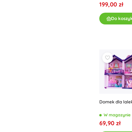
199,00 zł
Odzież dziecięca
Ubranka niemowlęce
Do koszy
Koszulki
Bluzy i swetry
Obuwie
Skarpetki i rajstopy
+
Pokaż więcej
Bony podarunkowe
Domek dla lale
W magazynie
69,90 zł