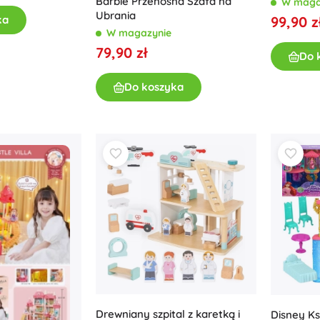
Barbie Przenośna Szafa na
W maga
Ubrania
ka
99,90 z
W magazynie
79,90 zł
Do 
Do koszyka
Drewniany szpital z karetką i
Disney Ks