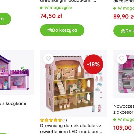
drewnianymi dodatkami i
akcesoriam
meblami
podświet
Akcesoria
W magazynie
W maga
74,50 zł
89,90 z
Baterie
ka
Części zamienne
Do koszyka
Do 
Pompki
-18%
Wyposażenie sklepów
k z kucykami
Nowoczes
z akcesor
element
W maga
(1)
Drewniany domek dla lalek z
109,00 
oświetleniem LED i meblami