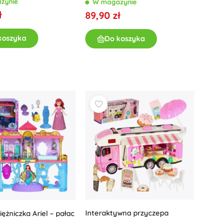
zynie
W magazynie
ł
89,90 zł
koszyka
Do koszyka
Interaktywna przyczepa
iężniczka Ariel – pałac