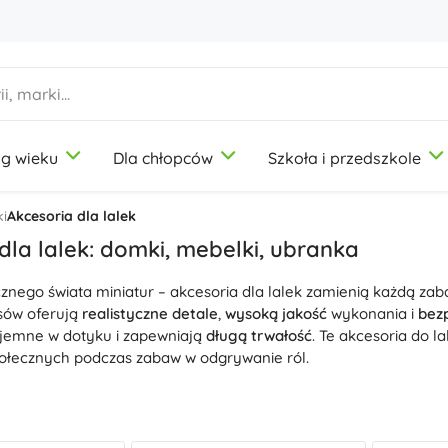
g wieku
Dla chłopców
Szkoła i przedszkole
1-3 lata
1-3 lata
1-3 lata
Artykuły plastyczne
Duplo
Zabawy w zawody
ki
Akcesoria dla lalek
Modelina
Salon piękności
dla lalek: domki, mebelki, ubranka
Kredki
Kucharze
znego świata miniatur – akcesoria dla lalek zamienią każdą za
Flamastry
Zabawa w sklep
9-12 lat
9-12 lat
9-12 lat
Icons
asów oferują
realistyczne detale
,
wysoką jakość
wykonania i
bez
Stemple
Warsztat
yjemne w dotyku i zapewniają
długą trwałość
. Te akcesoria do l
Fartuchy i obrusy
Domowość
połecznych podczas zabaw w odgrywanie ról.
+
+
Pokaż więcej
Pokaż więcej
Disney
orii
Domki
i zbuduj wymarzony domek dla lalek z wszystkimi det
 – oraz dopasuj styl dzięki
Ubrankom
dla lalek na każdą okazję.
 do
kreatywnej
zabawy każdego dnia. Do dynamicznych scen przyd
Butelki na picie
Licencje