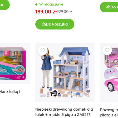
KRUZZEL
W magazynie
ka
Do 
189,00 zł
229,00 zł
Do koszyka
a z lalką i
Niebieski drewniany domek dla
Różowy re
lalek + meble 3 piętra ZA5273
pilota z 