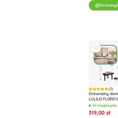
Do koszy
(2)
Drewniany dome
LULILO FLORO b
cm
W magazynie
319,00 zł