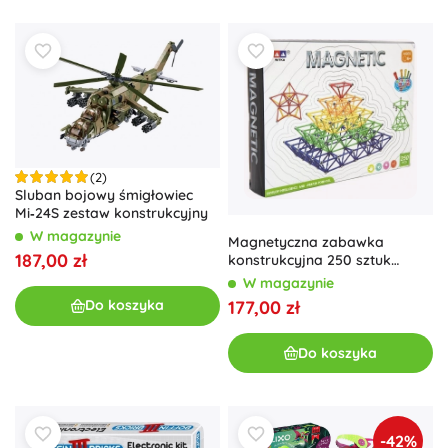
(2)
Sluban bojowy śmigłowiec
Mi‑24S zestaw konstrukcyjny
W magazynie
Magnetyczna zabawka
187,00 zł
konstrukcyjna 250 sztuk
plastik i metal
W magazynie
177,00 zł
Do koszyka
Do koszyka
-42%