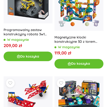
Programowalny zestaw
konstrukcyjny robota 3w1
Magnetyczne klocki
iM.Master z pilotem RC 2,4
W magazynie
konstrukcyjne 3D z torem
GHz, 434 elementy
209,00 zł
kulkowym 110 szt.
W magazynie
119,00 zł
Do koszyka
Do koszyka