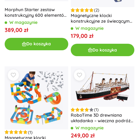
Morphun Starter zestaw
(2)
konstrukcyjny 600 elementów
Magnetyczne klocki
w pudełku
konstrukcyjne ze świecącym
W magazynie
torem kulkowym – 202
W magazynie
389,00 zł
179,00 zł
Do koszyka
Do koszyka
(1)
RoboTime 3D drewniana
układanka – wieczna podróż
przez Atlantyk 1912 (model
W magazynie
liniowca z LED)
(1)
249,00 zł
Magnetyczne klocki