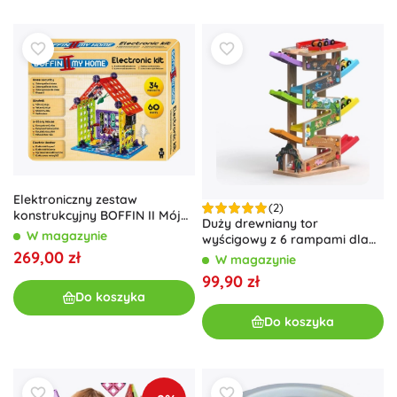
Elektroniczny zestaw
(2)
konstrukcyjny BOFFIN II Mój
Duży drewniany tor
dom – inteligentny dom dla
W magazynie
wyścigowy z 6 rampami dla
dzieci
269,00 zł
dzieci
W magazynie
99,90 zł
Do koszyka
Do koszyka