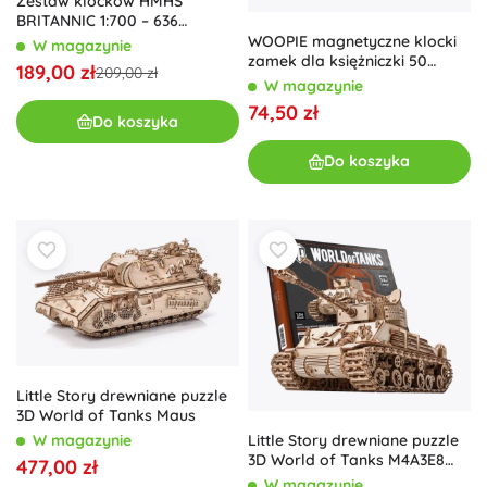
Zestaw klocków HMHS
BRITANNIC 1:700 – 636
elementów od COBI
WOOPIE magnetyczne klocki
W magazynie
zamek dla księżniczki 50
189,00 zł
209,00 zł
elementów
W magazynie
74,50 zł
Do koszyka
Do koszyka
Little Story drewniane puzzle
3D World of Tanks Maus
W magazynie
Little Story drewniane puzzle
3D World of Tanks M4A3E8
477,00 zł
Sherman
W magazynie