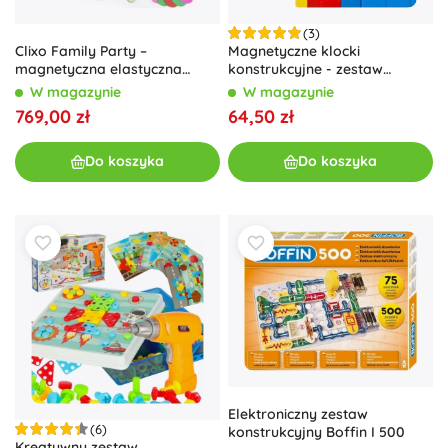
(3)
Clixo Family Party –
Magnetyczne klocki
magnetyczna elastyczna
konstrukcyjne - zestaw
konstrukcja 150 sztuk
sześcienny 64 szt.
W magazynie
W magazynie
769,00 zł
64,50 zł
Do koszyka
Do koszyka
Elektroniczny zestaw
(6)
konstrukcyjny Boffin I 500
Kreatywny zestaw