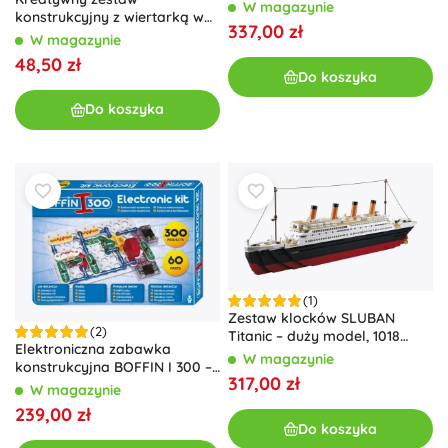
W magazynie
konstrukcyjny z wiertarką w
337,00 zł
walizce, 261 elementów
W magazynie
48,50 zł
Do koszyka
Do koszyka
(1)
Zestaw klocków SLUBAN
(2)
Titanic – duży model, 1018
Elektroniczna zabawka
elementów
W magazynie
konstrukcyjna BOFFIN I 300 –
317,00 zł
300 projektów dla małych
W magazynie
elektroników
239,00 zł
Do koszyka