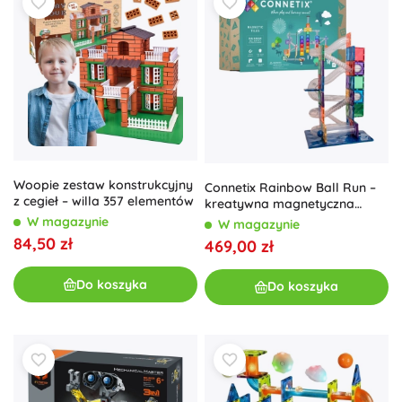
Woopie zestaw konstrukcyjny
Connetix Rainbow Ball Run –
z cegieł – willa 357 elementów
kreatywna magnetyczna
układanka, 92 elementy
W magazynie
W magazynie
84,50 zł
469,00 zł
Do koszyka
Do koszyka