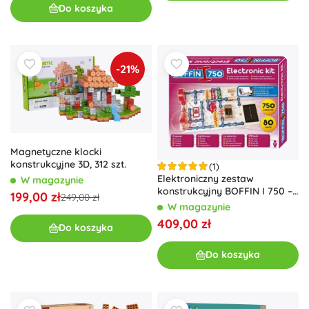
Do koszyka
-21%
Magnetyczne klocki
konstrukcyjne 3D, 312 szt.
(1)
Elektroniczny zestaw
W magazynie
konstrukcyjny BOFFIN I 750 –
199,00 zł
249,00 zł
750 projektów i 80
W magazynie
komponentów
409,00 zł
Do koszyka
Do koszyka