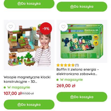
Do koszyka
Do koszyka
-9%
(1)
Boffin II zielona energia –
elektroniczna zabawka
Woopie magnetyczne klocki
konstrukcyjna 125 projektów
W magazynie
konstrukcyjne – 3D
269,00 zł
magnetyczne sześciany,
W magazynie
edukacyjny zestaw 63 szt.
107,00 zł
117,00 zł
Do koszyka
Do koszyka