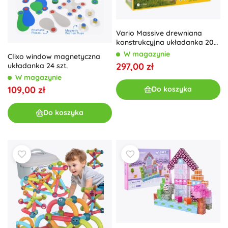
Vario Massive drewniana
konstrukcyjna układanka 209
elementów WALACHIA
W magazynie
Clixo window magnetyczna
297,00 zł
układanka 24 szt.
W magazynie
109,00 zł
Do koszyka
Do koszyka