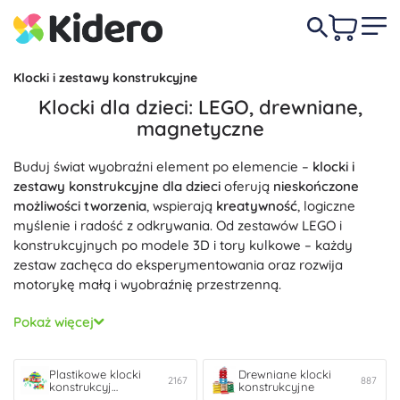
Klocki i zestawy konstrukcyjne
Klocki dla dzieci: LEGO, drewniane,
magnetyczne
Buduj świat wyobraźni element po elemencie –
klocki i
zestawy konstrukcyjne dla dzieci
oferują
nieskończone
możliwości tworzenia
, wspierają
kreatywność
, logiczne
myślenie i radość z odkrywania. Od zestawów LEGO i
konstrukcyjnych po modele 3D i tory kulkowe – każdy
zestaw zachęca do eksperymentowania oraz rozwija
motorykę małą i wyobraźnię przestrzenną.
Wybierz typ idealny do wieku i zainteresowań: tradycyjne
Pokaż więcej
drewniane klocki
z
bezpiecznych materiałów
i
trwałymi
elementami
na pierwsze budowle, kultowe
LEGO
do
szczegółowych modeli i tematycznych światów lub
Plastikowe klocki
Drewniane klocki
2167
887
konstrukcyj…
konstrukcyjne
nowoczesne
klocki magnetyczne
do szybkich konstrukcji