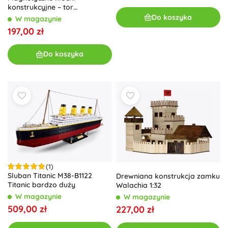
konstrukcyjne – tor
wyścigowy i kolejowy 140
Do koszyka
W magazynie
elementów
197,00 zł
Do koszyka
(1)
Sluban Titanic M38-B1122
Drewniana konstrukcja zamku
Titanic bardzo duży
Walachia 1:32
W magazynie
W magazynie
509,00 zł
227,00 zł