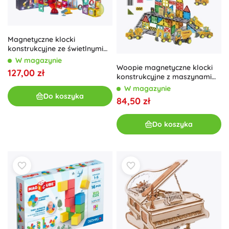
Magnetyczne klocki
konstrukcyjne ze świetlnymi
efektami, 134 elementy
W magazynie
Woopie magnetyczne klocki
127,00 zł
konstrukcyjne z maszynami
budowlanymi, 30 elementów
W magazynie
Do koszyka
84,50 zł
Do koszyka