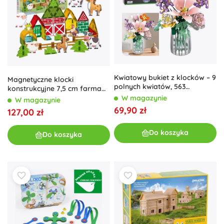
Kwiatowy bukiet z klocków – 9
Magnetyczne klocki
polnych kwiatów, 563
konstrukcyjne 7,5 cm farma
elementy
30 elementów Woopie
W magazynie
W magazynie
69,90 zł
127,00 zł
Do koszyka
Do koszyka