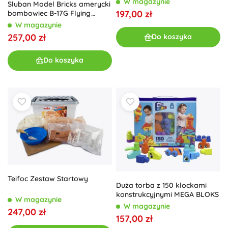
W magazynie
Sluban Model Bricks amerycki
197,00 zł
bombowiec B-17G Flying
Fortress 1:44
W magazynie
257,00 zł
Do koszyka
Do koszyka
Teifoc Zestaw Startowy
Duża torba z 150 klockami
konstrukcyjnymi MEGA BLOKS
W magazynie
W magazynie
247,00 zł
157,00 zł