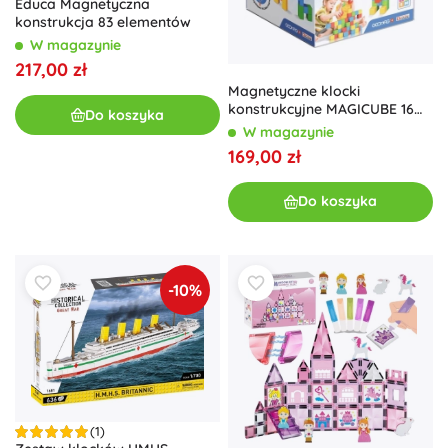
Educa Magnetyczna
konstrukcja 83 elementów
W magazynie
217,00 zł
Magnetyczne klocki
konstrukcyjne MAGICUBE 16
Do koszyka
szt. – plastik z recyklingu
W magazynie
169,00 zł
Do koszyka
-10%
(1)