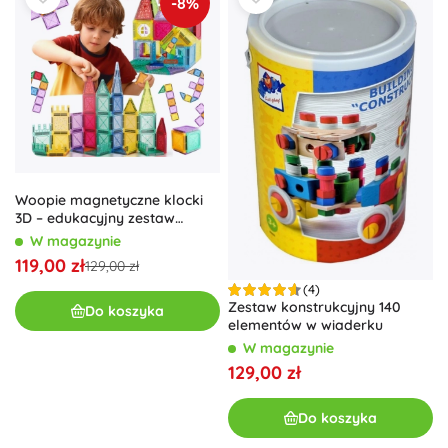
-8%
Woopie magnetyczne klocki
3D – edukacyjny zestaw
zamek i pojazdy, 110
W magazynie
elementów
119,00 zł
129,00 zł
(4)
Zestaw konstrukcyjny 140
Do koszyka
elementów w wiaderku
W magazynie
129,00 zł
Do koszyka