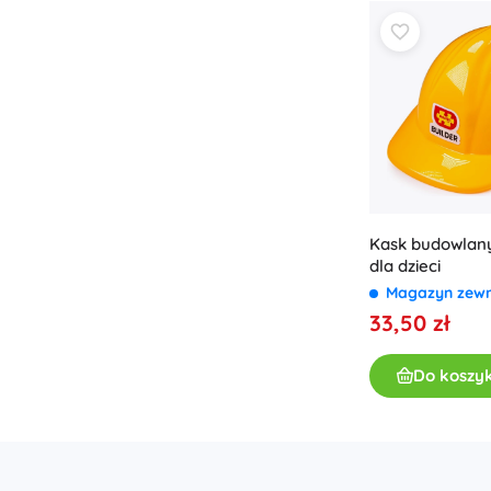
Zabawki dla najmłodszych
Grzechotki, gryzaki i smoczki
Interaktywne zabawki
Układanki, zabawki do wbijania, klocki
Przytulanki i usypianki
Jeździki i zabawki do ciągnięcia
+
Pokaż więcej
Kask budowlan
Broń
dla dzieci
Magazyn zew
Pistole
33,50 zł
Miecze i sztylety
Pistole na wodę
Do koszy
Łuki
Kusze
+
Pokaż więcej