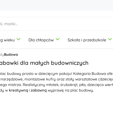
g wieku
Dla chłopców
Szkoła i przedszkole
1-3 lata
1-3 lata
1-3 lata
Artykuły plastyczne
Duplo
Zabawy w zawody
dy
Budowa
Modelina
Salon piękności
abawki dla małych budowniczych
Kredki
Kucharze
lac budowy prosto w dziecięcym pokoju! Kategoria Budowa oferu
Flamastry
Zabawa w sklep
9-12 lat
9-12 lat
9-12 lat
Icons
 narzędziowe, montażowe kufry oraz stoły warsztatowe (dziecię
Stemple
Warsztat
ego mistrza. Realistyczny młotek, śrubokręt, piła, dziecięca wi
Fartuchy i obrusy
Domowość
ody w
kreatywną
i
zabawną
wyprawę na plac budowy.
+
+
Pokaż więcej
Pokaż więcej
Disney
został zaprojektowany z naciskiem na
bezpieczne
materiały i
wy
krawędziami i funkcjonalnymi detalami. Zabawki do budowania r
z
myślenie techniczne
; podczas wspólnej zabawy dodatkowo tre
Butelki na picie
Licencje