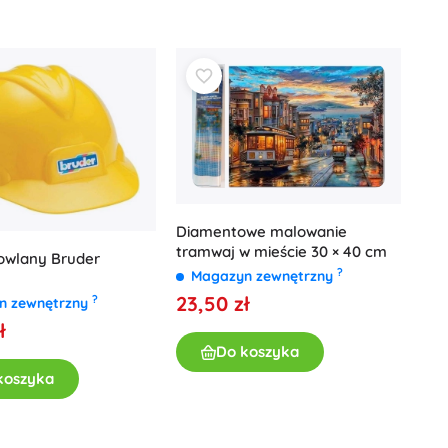
Art
Pluszaki
Pluszaki z filmów i bajek
Interaktywne pluszaki
One Piece
Breloczki
Pluszaki i przytulanki dla najmłodszych
+
Pokaż więcej
Magiczny domek Gabi
Pokój dziecięcy
Diamentowe malowanie
tramwaj w mieście 30 × 40 cm
owlany Bruder
Dekoracje
?
Magazyn zewnętrzny
Avatar
Lampki nocne i projektory
23,50 zł
?
n zewnętrzny
Przestrzeń do przechowywania
ł
Skoczki i bujaki
Do koszyka
Namioty i domki
koszyka
+
Pokaż więcej