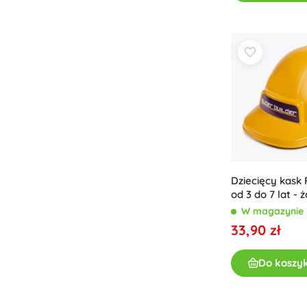
Architecture
Samochody
Na pilota
Pociągi
Dots
Pojazdy rolnicze
Zintegrowany System Ratowniczy
+
Pokaż więcej
Batman
Imprezy i przyjęcia
Dziecięcy kask F
Obchody i przyjęcia
Vidiyo
od 3 do 7 lat - ż
Kostiumy
W magazynie
Akcesoria do kostiumów
33,90 zł
Halloween
Kraina Lodu
Wielkanoc
Do koszy