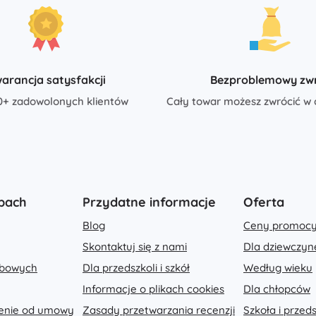
Akcesoria
Baterie
Części zamienne
Pompki
arancja satysfakcji
Bezproblemowy zw
0+ zadowolonych klientów
Cały towar możesz zwrócić w 
Wyposażenie sklepów
pach
Przydatne informacje
Oferta
Blog
Ceny promocy
Skontaktuj się z nami
Dla dziewczyn
obowych
Dla przedszkoli i szkół
Według wieku
Informacje o plikach cookies
Dla chłopców
ienie od umowy
Zasady przetwarzania recenzji
Szkoła i przed