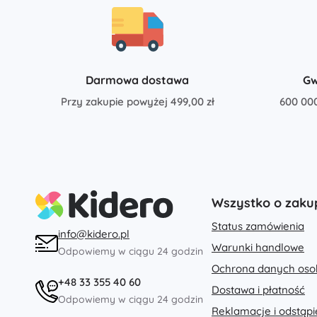
Odzież dziecięca
Ubranka niemowlęce
Koszulki
Bluzy i swetry
Darmowa dostawa
Gw
Obuwie
Przy zakupie powyżej 499,00 zł
600 00
Skarpetki i rajstopy
+
Pokaż więcej
Bony podarunkowe
Wszystko o zaku
Status zamówienia
info@kidero.pl
Warunki handlowe
Odpowiemy w ciągu 24 godzin
Ochrona danych os
+48 33 355 40 60
Dostawa i płatność
Odpowiemy w ciągu 24 godzin
Reklamacje i odstąp