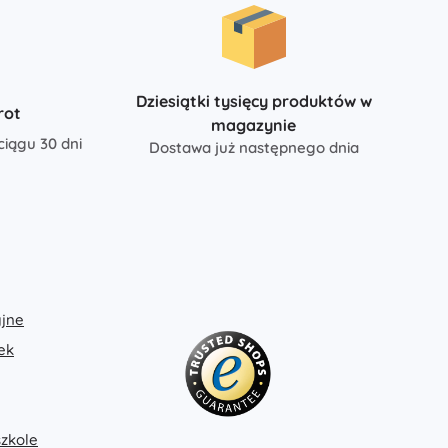
Dla dziewczynek
Biżuteria
Torebki
Dziesiątki tysięcy produktów w
Szkatułki na biżuterię
rot
magazynie
ciągu 30 dni
Dostawa już następnego dnia
jne
ek
szkole