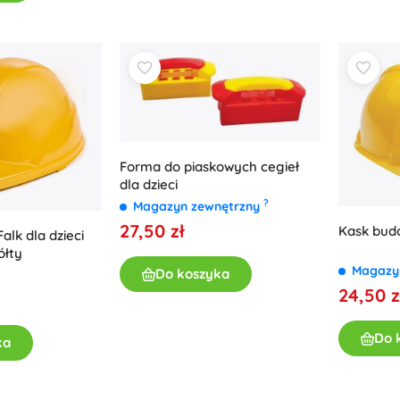
Bluey
Gry plenerowe
Pojazdy dla dzieci
Zabawki do piasku
Jurassic World
Zabawki do wody
Bańki mydlane
+
Pokaż więcej
Forma do piaskowych cegieł
DC
dla dzieci
Laleczki i bobaski
?
Magazyn zewnętrzny
27,50 zł
Kask bud
alk dla dzieci
Lalki
Wednesday
ółty
Niemowlęta
Magazy
Do koszyka
Akcesoria dla niemowląt
24,50 z
Akcesoria dla lalek
Władca Pierścieni
Lalki materiałowe
Do 
ka
+
Pokaż więcej