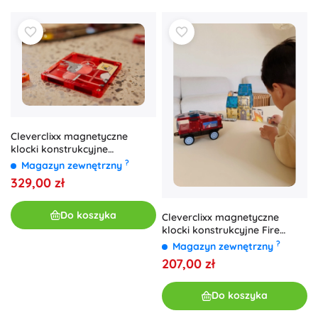
Cleverclixx magnetyczne
klocki konstrukcyjne
Construction Builder Pack
?
Magazyn zewnętrzny
Intense (48 szt.)
329,00 zł
Do koszyka
Cleverclixx magnetyczne
klocki konstrukcyjne Fire
Rescue pack intense (39 szt.)
?
Magazyn zewnętrzny
207,00 zł
Do koszyka