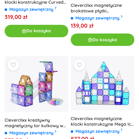
klocki konstrukcyjne Curved
Cleverclixx magnetyczne
Dome Pack Intense (47 szt.)
?
Magazyn zewnętrzny
brokatowe płytki
319,00 zł
transparentno-różowe, 16 szt.
?
Magazyn zewnętrzny
139,00 zł
Do koszyka
Do koszyka
Cleverclixx magnetyczne
Cleverclixx kreatywny
klocki konstrukcyjne Mega Ice
magnetyczny tor kulkowy w
Crystal Pack 180 elementów
?
pastelowych kolorach – 70
Magazyn zewnętrzny
?
Magazyn zewnętrzny
elementów
877,00 zł