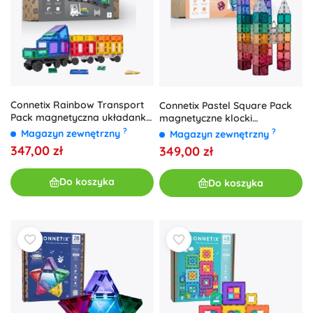
Connetix Rainbow Transport
Connetix Pastel Square Pack
Pack magnetyczna układanka
magnetyczne klocki
50 elementów
konstrukcyjne 40 elementów
?
?
Magazyn zewnętrzny
Magazyn zewnętrzny
347,00 zł
349,00 zł
Do koszyka
Do koszyka