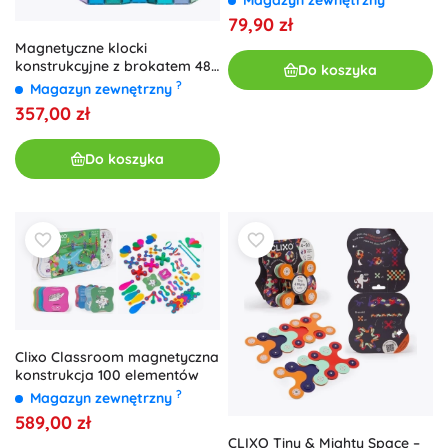
Magazyn zewnętrzny
79,90 zł
Magnetyczne klocki
konstrukcyjne z brokatem 48
Do koszyka
szt. CONNETIX Glitter Castle
?
Magazyn zewnętrzny
Pack
357,00 zł
Do koszyka
Clixo Classroom magnetyczna
konstrukcja 100 elementów
?
Magazyn zewnętrzny
589,00 zł
CLIXO Tiny & Mighty Space –