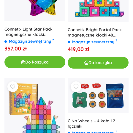
Connetix Light Star Pack
Connetix Bright Portal Pack
magnetyczne klocki
magnetyczne klocki 48
konstrukcyjne ze światłem, 28
elementów
?
Magazyn zewnętrzny
?
Magazyn zewnętrzny
szt.
357,00 zł
419,00 zł
Do koszyka
Do koszyka
Clixo Wheels – 4 koła i 2
łączniki
?