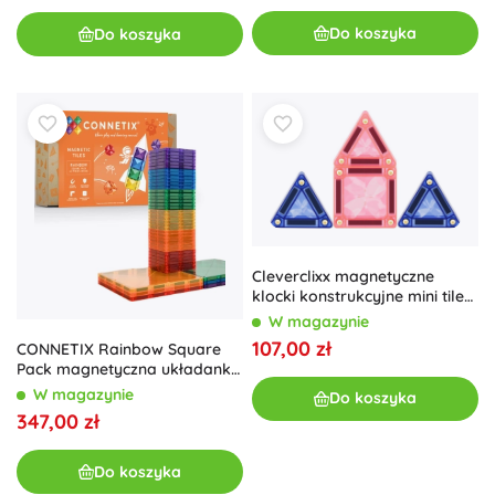
Do koszyka
Do koszyka
Cleverclixx magnetyczne
klocki konstrukcyjne mini tiles
pastel, 28 szt.
W magazynie
107,00 zł
CONNETIX Rainbow Square
Pack magnetyczna układanka
42 elementy
W magazynie
Do koszyka
347,00 zł
Do koszyka