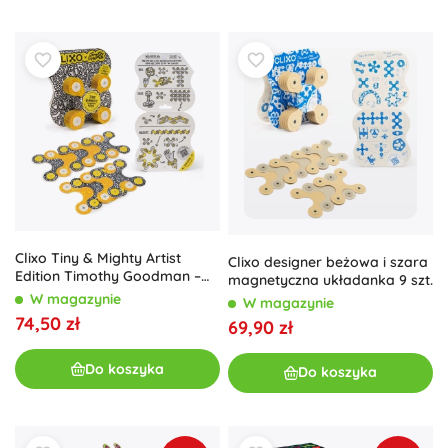
Clixo Tiny & Mighty Artist
Clixo designer beżowa i szara
Edition Timothy Goodman –
magnetyczna układanka 9 szt.
magnetyczna układanka
W magazynie
W magazynie
konstrukcyjna, 9 elementów
74,50 zł
69,90 zł
Do koszyka
Do koszyka