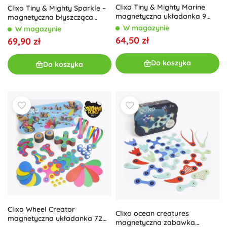
Clixo Tiny & Mighty Marine
Clixo Tiny & Mighty Sparkle –
magnetyczna układanka 9
magnetyczna błyszcząca
sztuk
układanka 9 szt.
W magazynie
W magazynie
64,50 zł
69,90 zł
Do koszyka
Do koszyka
Clixo Wheel Creator
Clixo ocean creatures
magnetyczna układanka 72
magnetyczna zabawka