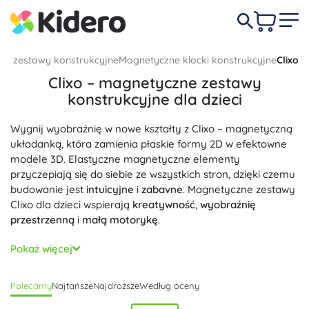
ki i zestawy konstrukcyjne
Magnetyczne klocki konstrukcyjne
Clixo
Clixo – magnetyczne zestawy
konstrukcyjne dla dzieci
Wygnij wyobraźnię w nowe kształty z Clixo – magnetyczną
układanką, która zamienia płaskie formy 2D w efektowne
modele 3D. Elastyczne magnetyczne elementy
przyczepiają się do siebie ze wszystkich stron, dzięki czemu
budowanie jest
intuicyjne
i
zabavne
. Magnetyczne zestawy
Clixo dla dzieci wspierają
kreatywność
,
wyobraźnię
przestrzenną
i
małą motorykę
.
Lekkie
,
kompaktowe
i
podróżne
zestawy z elastycznych
Pokaż więcej
kształtów umożliwiają nieskończone kombinacje – od
prostych pomysłów po dopracowane konstrukcje. Dzięki
Polecamy
Najtańsze
Najdroższe
Według oceny
sprytnie rozmieszczonym magnesom dzieła niezawodnie
trzymają formę nawet przy zginaniu, elementy są