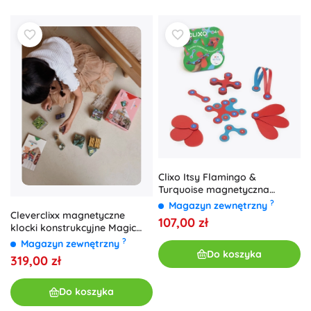
Clixo Itsy Flamingo &
Turquoise magnetyczna
układanka 18 sztuk
?
Magazyn zewnętrzny
Cleverclixx magnetyczne
107,00 zł
klocki konstrukcyjne Magic
Forest pastel (65 szt.)
?
Magazyn zewnętrzny
Do koszyka
319,00 zł
Do koszyka