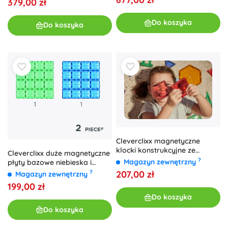
379,00 zł
Do koszyka
Do koszyka
Cleverclixx magnetyczne
klocki konstrukcyjne ze
Cleverclixx duże magnetyczne
schodami Intense (34 szt.)
?
Magazyn zewnętrzny
płyty bazowe niebieska i
zielona (2 szt.)
207,00 zł
?
Magazyn zewnętrzny
199,00 zł
Do koszyka
Do koszyka