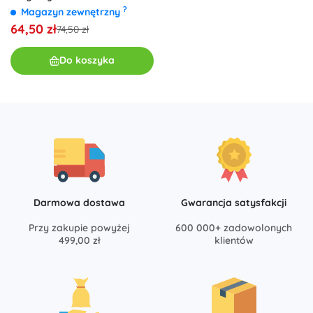
konstrukcyjna 9 szt.
?
Magazyn zewnętrzny
64,50 zł
74,50 zł
Do koszyka
Darmowa dostawa
Gwarancja satysfakcji
Przy zakupie powyżej
600 000+ zadowolonych
499,00 zł
klientów