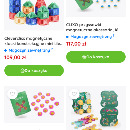
CLIXO przyssawki –
magnetyczne akcesoria, 16
szt.
?
Magazyn zewnętrzny
Cleverclixx magnetyczne
117,00 zł
klocki konstrukcyjne mini tiles
intense pack 28 szt.
?
Magazyn zewnętrzny
109,00 zł
Do koszyka
Do koszyka