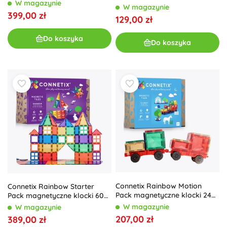
szt.
W magazynie
konstrukcyjna 24 szt.,
W magazynie
świecąca w ciemności
399,00 zł
129,00 zł
Do koszyka
Do koszyka
Connetix Rainbow Motion
Connetix Rainbow Starter
Pack magnetyczne klocki 24
Pack magnetyczne klocki 60
elementy
szt.
W magazynie
W magazynie
207,00 zł
389,00 zł