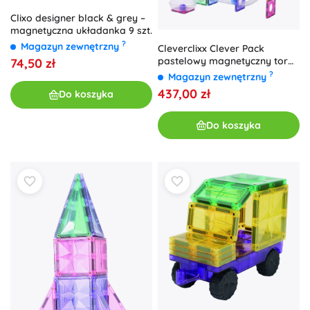
Clixo designer black & grey –
magnetyczna układanka 9 szt.
?
Magazyn zewnętrzny
Cleverclixx Clever Pack
pastelowy magnetyczny tor
74,50 zł
kulkowy 110 szt.
?
Magazyn zewnętrzny
437,00 zł
Do koszyka
Do koszyka