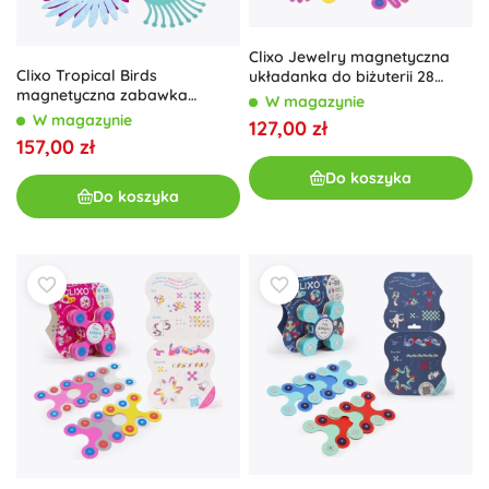
Clixo Jewelry magnetyczna
Clixo Tropical Birds
układanka do biżuterii 28
magnetyczna zabawka
sztuk
W magazynie
konstrukcyjna 22 szt.
W magazynie
127,00 zł
157,00 zł
Do koszyka
Do koszyka