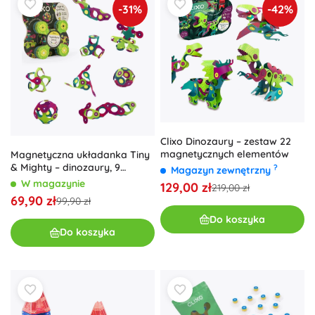
-31%
-42%
Clixo Dinozaury – zestaw 22
magnetycznych elementów
Magnetyczna układanka Tiny
& Mighty – dinozaury, 9
?
Magazyn zewnętrzny
elementów
W magazynie
129,00 zł
219,00 zł
69,90 zł
99,90 zł
Do koszyka
Do koszyka