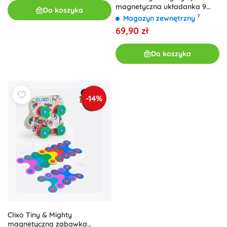
magnetyczna układanka 9
Do koszyka
szt., świecąca w ciemności
?
Magazyn zewnętrzny
69,90 zł
Do koszyka
-14%
Clixo Tiny & Mighty
magnetyczna zabawka