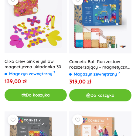
Clixo crew pink & yellow
Connetix Ball Run zestaw
magnetyczna układanka 30
rozszerzający – magnetyczne
szt.
klocki, 66 elementów
?
?
Magazyn zewnętrzny
Magazyn zewnętrzny
139,00 zł
319,00 zł
Do koszyka
Do koszyka