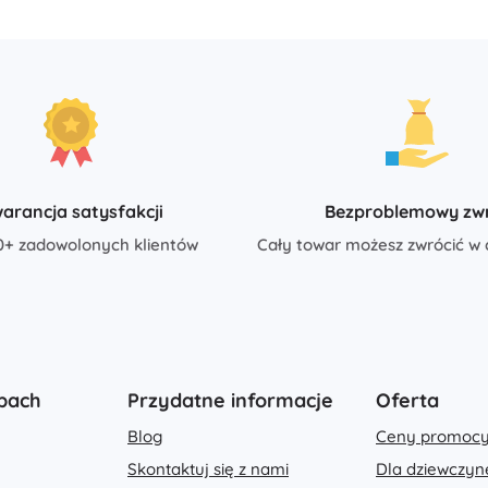
Bluey
Gry plenerowe
Pojazdy dla dzieci
Zabawki do piasku
Jurassic World
Zabawki do wody
Bańki mydlane
+
Pokaż więcej
DC
arancja satysfakcji
Bezproblemowy zw
0+ zadowolonych klientów
Cały towar możesz zwrócić w 
Laleczki i bobaski
Lalki
Wednesday
Niemowlęta
Akcesoria dla niemowląt
Akcesoria dla lalek
pach
Przydatne informacje
Oferta
Władca Pierścieni
Lalki materiałowe
+
Pokaż więcej
Blog
Ceny promocy
Skontaktuj się z nami
Dla dziewczyn