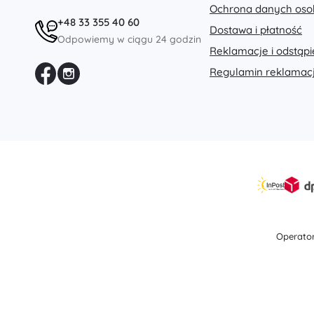
Zabawki dla najmłodszych
Ochrona danych os
+48 33 355 40 60
Dostawa i płatność
Grzechotki, gryzaki i smoczki
Odpowiemy w ciągu 24 godzin
Interaktywne zabawki
Reklamacje i odstąp
Układanki, zabawki do wbijania, klocki
Regulamin reklamacj
Przytulanki i usypianki
Jeździki i zabawki do ciągnięcia
+
Pokaż więcej
Broń
Pistole
Miecze i sztylety
Pistole na wodę
Operator
Łuki
Kusze
+
Pokaż więcej