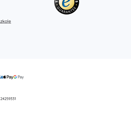
Książki
Zeszyty ćwiczeń i zabaw
Książki dźwiękowe
szkole
Dla najmłodszych
Książki popularnonaukowe
Akcesoria do książek
+
Pokaż więcej
Elektroniczne zabawki
Zabawki zdalnie sterowane
Konsole do gier
Drony
 24259331
Mikroskopy i teleskopy
Oglądaj
+
Pokaż więcej