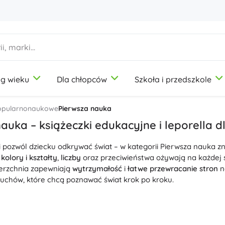
g wieku
Dla chłopców
Szkoła i przedszkole
1-3 lata
1-3 lata
1-3 lata
Artykuły plastyczne
Duplo
Zabawy w zawody
popularnonaukowe
Pierwsza nauka
Modelina
Salon piękności
auka – książeczki edukacyjne i leporella dl
Kredki
Kucharze
i pozwól dziecku odkrywać świat – w kategorii Pierwsza nauka zna
Flamastry
Zabawa w sklep
9-12 lat
9-12 lat
9-12 lat
Icons
,
kolory i kształty
,
liczby
oraz przeciwieństwa ożywają na każdej s
Stemple
Warsztat
erzchnia zapewniają
wytrzymałość
i
łatwe przewracanie stron
n
Fartuchy i obrusy
Domowość
uchów, które chcą poznawać świat krok po kroku.
+
+
Pokaż więcej
Pokaż więcej
Disney
zwój słownictwa i motoryki małej, sięgnij po tytuły z
otwieranym
brazkowe słowniki, kartonowe leporella i pierwsze encyklopedie u
ijają
uwagę
i
pamięć
oraz motywują do powtarzania. Dzięki krót
Butelki na picie
Licencje