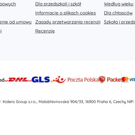
Wyposażenie dla dzieci
obowych
Dla przedszkoli i szkół
Według wieku
Informacje o plikach cookies
Dla chłopców
Bezpieczeństwo
Karmienie i karmienie piersią
ienie od umowy
Zasady przetwarzania recenzji
Szkoła i przed
Kąpiel
i
Recenzje
Sen
Wózki dziecięce
+
Pokaż więcej
Zabawki do kąpieli
: Kidero Group s.r.o., Malobřevnovská 904/33, 16900 Praha 6, Czechy NIP: