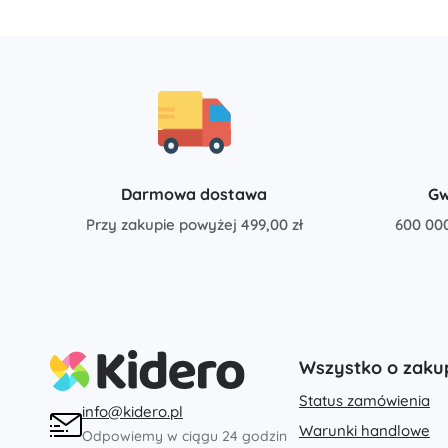
Architecture
Samochody
Na pilota
Pociągi
Dots
Pojazdy rolnicze
Zintegrowany System Ratowniczy
+
Pokaż więcej
Batman
Darmowa dostawa
Gw
Przy zakupie powyżej 499,00 zł
600 00
Imprezy i przyjęcia
Obchody i przyjęcia
Vidiyo
Kostiumy
Akcesoria do kostiumów
Halloween
Wszystko o zaku
Kraina Lodu
Wielkanoc
Status zamówienia
info@kidero.pl
Warunki handlowe
Odpowiemy w ciągu 24 godzin