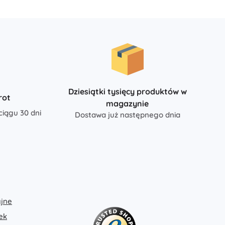
Art
Pluszaki
Pluszaki z filmów i bajek
Interaktywne pluszaki
One Piece
Breloczki
Pluszaki i przytulanki dla najmłodszych
+
Pokaż więcej
Dziesiątki tysięcy produktów w
Magiczny domek Gabi
rot
magazynie
ciągu 30 dni
Dostawa już następnego dnia
Pokój dziecięcy
Dekoracje
Avatar
Lampki nocne i projektory
Przestrzeń do przechowywania
Skoczki i bujaki
Namioty i domki
+
Pokaż więcej
jne
ek