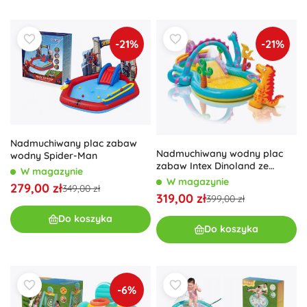
-21%
-21%
Nadmuchiwany plac zabaw
Nadmuchiwany wodny plac
wodny Spider-Man
zabaw Intex Dinoland ze
W magazynie
zjeżdżalnią i fontanną
W magazynie
279,00 zł
349,00 zł
319,00 zł
399,00 zł
Do koszyka
Do koszyka
-6%