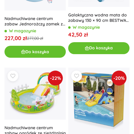
Galaktyczna wodna mata do
Nadmuchiwane centrum
zabawy 130 × 90 cm BESTWAY
zabaw Jednorożczy zamek ze
z rozpylaczem wody
W magazynie
zjeżdżalnią i natryskiem
W magazynie
42,50 zł
wodnym
227,00 zł
277,00 zł
Do koszyka
Do koszyka
-22%
-20%
Nadmuchiwane centrum
zabaw ogródek ze zjeżdżalnią