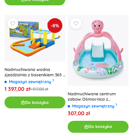
-8%
Nadmuchiwana wodna
zjeżdżalnia z basenikiem 365 ×
340 × 152 cm BESTWAY
?
Magazyn zewnętrzny
1 397,00 zł
1 517,00 zł
Nadmuchiwane centrum
zabaw Ośmiornica z
Do koszyka
natryskiem wodnym i
?
Magazyn zewnętrzny
zjeżdżalnią
307,00 zł
Do koszyka