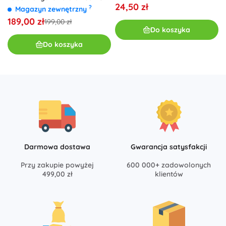
24,50 zł
zjeżdżalnią i prysznicem
?
Magazyn zewnętrzny
189,00 zł
199,00 zł
Do koszyka
Do koszyka
Darmowa dostawa
Gwarancja satysfakcji
Przy zakupie powyżej
600 000+ zadowolonych
499,00 zł
klientów