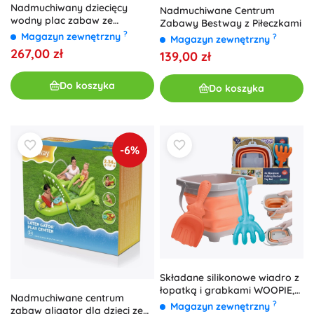
Nadmuchiwany dziecięcy
Nadmuchiwane Centrum
wodny plac zabaw ze
Zabawy Bestway z Piłeczkami
zjeżdżalnią i fontanną INTEX
?
Magazyn zewnętrzny
?
Magazyn zewnętrzny
dinozaur
267,00 zł
139,00 zł
Do koszyka
Do koszyka
-6%
Składane silikonowe wiadro z
łopatką i grabkami WOOPIE,
Nadmuchiwane centrum
pomarańczowe 5 l
?
Magazyn zewnętrzny
zabaw aligator dla dzieci ze