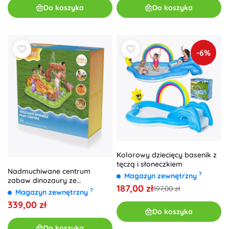
Do koszyka
Do koszyka
-6%
Kolorowy dziecięcy basenik z
tęczą i słoneczkiem
Nadmuchiwane centrum
?
Magazyn zewnętrzny
zabaw dinozaury ze
187,00 zł
197,00 zł
zjeżdżalnią i zraszaczem
?
Magazyn zewnętrzny
wodnym
339,00 zł
Do koszyka
Do koszyka