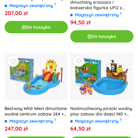
dmuchany zraszacz i
natryskiem wodnym
?
Magazyn zewnętrzny
bokserska figurka UFO z
207,00 zł
kosmitą
?
Magazyn zewnętrzny
94,50 zł
Do koszyka
Do koszyka
Bestway Wild West dmuchane
Nadmuchiwany piracki wodny
wodne centrum zabaw 264 ×
plac zabaw dla dzieci 140 ×
188 × 140 cm
130 × 104 cm Bestway
?
?
Magazyn zewnętrzny
Magazyn zewnętrzny
247,00 zł
64,50 zł