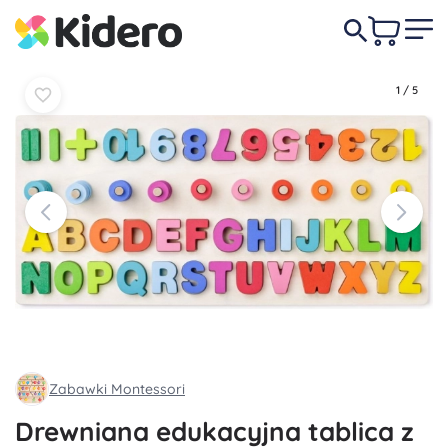
Do
Do
94,50 zł
koszyka
koszyka
1
/
5
Zabawki Montessori
Drewniana edukacyjna tablica z