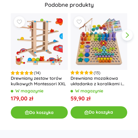
Podobne produkty
(13)
(14)
Drewniana mozaikowa
Drewniany zestaw torów
Dre
układanka z koralikami i
kulkowych Montessori XXL
edu
liczbami
do 
W magazynie
W magazynie
W
ksz
59,90 zł
179,00 zł
45,
Do koszyka
Do koszyka