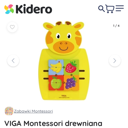
Do
Do
159,00 zł
koszyka
koszyka
1
/
4
Zabawki Montessori
VIGA Montessori drewniana