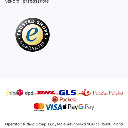
Szkoła i przedszkole
Operator: Kidero Group s.r.o., Malobřevnovská 904/33, 16900 Praha