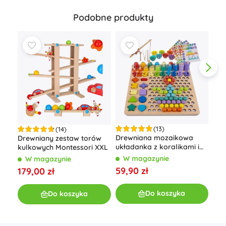
Podobne produkty
(13)
(14)
Drewniana mozaikowa
Drewniany zestaw torów
Dre
układanka z koralikami i
kulkowych Montessori XXL
edu
liczbami
do 
W magazynie
W magazynie
W
ksz
59,90 zł
179,00 zł
45,
Do koszyka
Do koszyka