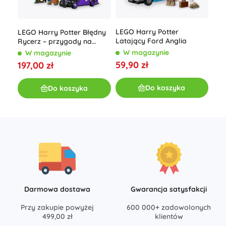
LEGO Harry Potter
LEG
LEGO Harry Potter Błędny
Latający Ford Anglia
Hog
Rycerz – przygody na
Tia
pokładzie
W magazynie
W
W magazynie
59,90 zł
64,
197,00 zł
Do koszyka
Do koszyka
Darmowa dostawa
Gwarancja satysfakcji
Przy zakupie powyżej
600 000+ zadowolonych
499,00 zł
klientów