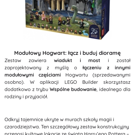
Modułowy Hogwart: łącz i buduj dioramę
Zestaw zawiera
wiadukt i most
i został
zaprojektowany z myślą o
łączeniu z innymi
modułowymi częściami
Hogwartu (sprzedawanymi
osobno). W aplikacji LEGO Builder skorzystasz
dodatkowo z trybu
Wspólne budowanie
, idealnego dla
rodziny i przyjaciół.
Odkryj tajemnice ukryte w murach szkoły magii i
czarodziejstwa. Ten szczegółowy zestaw konstrukcyjny
przenosi kultowe lokacje ze świata Harry’ego Pottera –