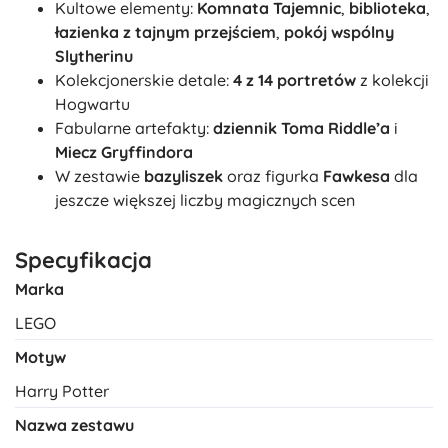
Kultowe elementy:
Komnata Tajemnic
,
biblioteka
,
łazienka z tajnym przejściem
,
pokój wspólny
Slytherinu
Kolekcjonerskie detale:
4 z 14 portretów
z kolekcji
Hogwartu
Fabularne artefakty:
dziennik Toma Riddle’a
i
Miecz Gryffindora
W zestawie
bazyliszek
oraz figurka
Fawkesa
dla
jeszcze większej liczby magicznych scen
Specyfikacja
Marka
LEGO
Motyw
Harry Potter
Nazwa zestawu