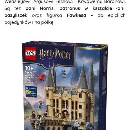
Weasleyowi, Argusowi Filchowi i Krwawemu Baronowi.
Są też
pani Norris
,
patronus w kształcie łani
,
bazyliszek
oraz figurka
Fawkesa
– do epickich
pojedynków i na półkę.