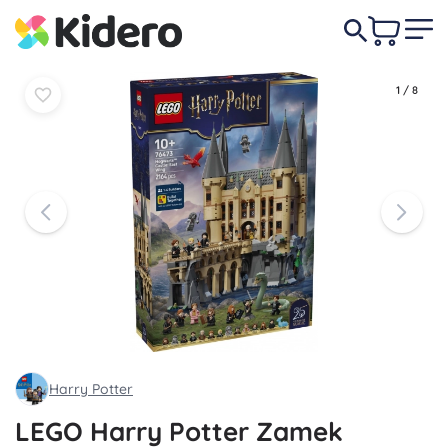
Do
Do
927,00 zł
koszyka
koszyka
1
/
8
Harry Potter
LEGO Harry Potter Zamek