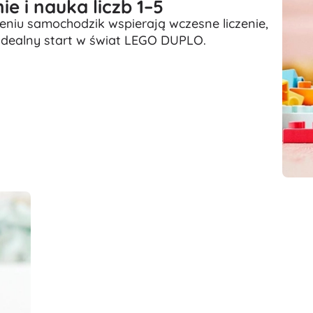
e i nauka liczb 1–5
Akcesoria
eniu samochodzik wspierają wczesne liczenie,
idealny start w świat LEGO DUPLO.
Baterie
Części zamienne
Pompki
Wyposażenie sklepów