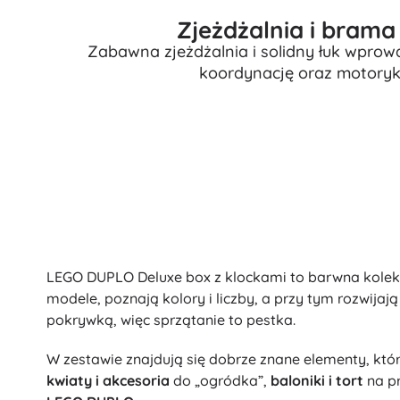
Zjeżdżalnia i bram
Zabawna zjeżdżalnia i solidny łuk wprow
koordynację oraz motorykę
LEGO DUPLO Deluxe box z klockami to barwna kolekc
modele, poznają kolory i liczby, a przy tym rozwijaj
pokrywką, więc sprzątanie to pestka.
W zestawie znajdują się dobrze znane elementy, któ
kwiaty i akcesoria
do „ogródka”,
baloniki i tort
na pr