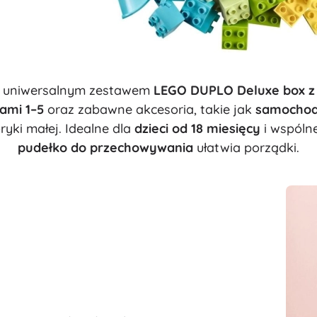
Wyposażenie dla dzieci
Bezpieczeństwo
Karmienie i karmienie piersią
Kąpiel
Wózki dziecięce
z uniwersalnym zestawem
LEGO DUPLO Deluxe box z
Sen
rami 1–5
oraz zabawne akcesoria, takie jak
samochodzi
+
Pokaż więcej
yki małej. Idealne dla
dzieci od 18 miesięcy
i wspólne
pudełko do przechowywania
ułatwia porządki.
Zabawki do kąpieli