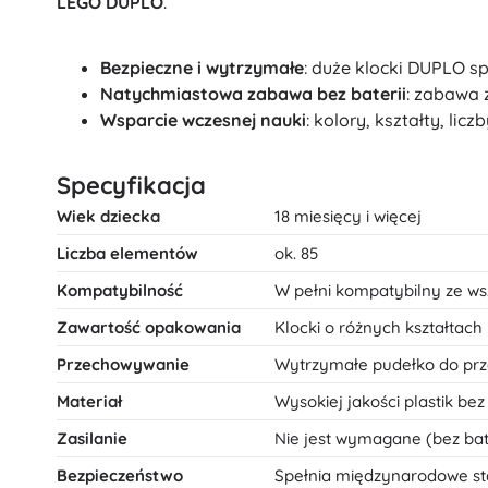
LEGO DUPLO
.
Bezpieczne i wytrzymałe
: duże klocki DUPLO sp
Natychmiastowa zabawa bez baterii
: zabawa 
Wsparcie wczesnej nauki
: kolory, kształty, li
Specyfikacja
Wiek dziecka
18 miesięcy i więcej
Liczba elementów
ok. 85
Kompatybilność
W pełni kompatybilny ze w
Zawartość opakowania
Klocki o różnych kształtach i
Przechowywanie
Wytrzymałe pudełko do pr
Materiał
Wysokiej jakości plastik be
Zasilanie
Nie jest wymagane (bez bate
Bezpieczeństwo
Spełnia międzynarodowe sta