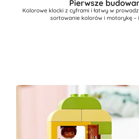
Pierwsze budowani
Odzież dziecięca
Kolorowe klocki z cyframi i łatwy w prowadz
sortowanie kolorów i motorykę – 
Ubranka niemowlęce
Koszulki
Bluzy i swetry
Obuwie
Skarpetki i rajstopy
+
Pokaż więcej
Bony podarunkowe