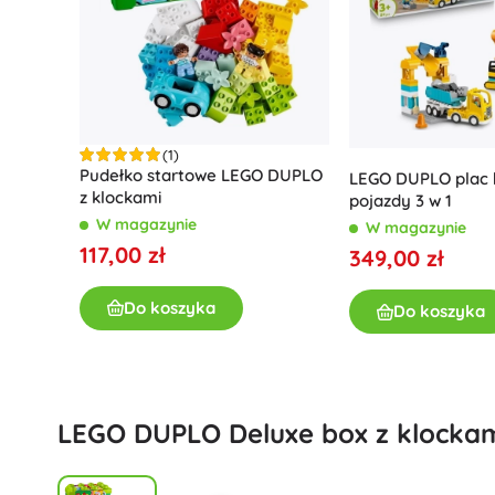
Teczki i segregatory
Star Wars
Ravensburger
Dzienniki i planery
Clementoni
Stojaki i przestrzeń do przechowywania
Trefl
Dziurkacze i zszywacze
Baagl
Harry Potter
Drobne akcesoria
Small Foot
(1)
+
+
Pokaż więcej
Pokaż więcej
Pudełko startowe LEGO DUPLO
LEGO DUPLO plac 
z klockami
pojazdy 3 w 1
Super Mario
W magazynie
W magazynie
Pudełka śniadaniowe
Klocki i zestawy konstrukcyjne
117,00 zł
349,00 zł
Plastikowe klocki konstrukcyjne
Drewniane klocki konstrukcyjne
Do koszyka
Do koszyka
Animal Crossing
Magnetyczne klocki konstrukcyjne
Portfele
Kulodromi
Zestawy do skręcania
Sonic the Hedgehog
+
Pokaż więcej
LEGO DUPLO Deluxe box z klocka
Samochody, pociągi, samoloty, statki