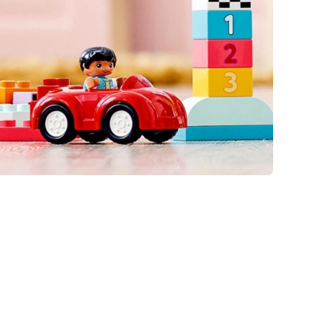
Dla dziewczynek
Biżuteria
Torebki
Szkatułki na biżuterię