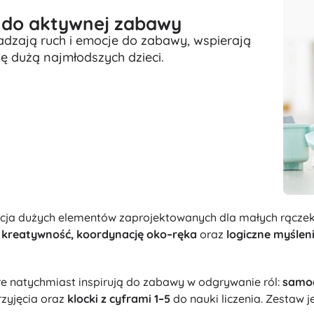
a do aktywnej zabawy
adzają ruch i emocje do zabawy, wspierają
 dużą najmłodszych dzieci.
ja dużych elementów zaprojektowanych dla małych rączek i
ą
kreatywność, koordynację oko–ręka
oraz
logiczne myślen
re natychmiast inspirują do zabawy w odgrywanie ról:
samo
zyjęcia oraz
klocki z cyframi 1–5
do nauki liczenia. Zestaw 