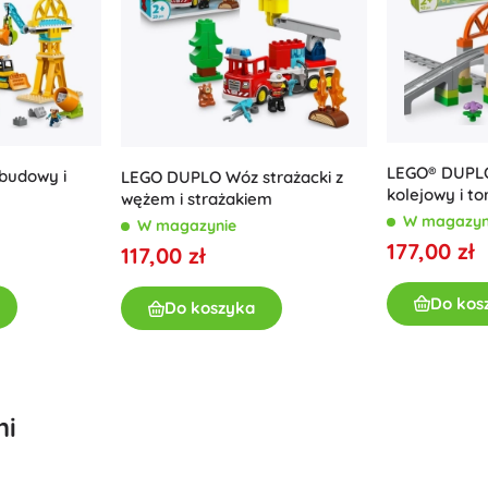
Ninjago
Psi Patrol
Harry Potter
Disney
Disney Lilo & Stitch
Minecraft
Minecraft
+
Pokaż więcej
LEGO® DUPLO
budowy i
LEGO DUPLO Wóz strażacki z
kolejowy i to
wężem i strażakiem
DREAMZzz
W magazyn
W magazynie
Woreczki i worki
Figurki
177,00 zł
117,00 zł
Figurki zwierząt
Bajkowe i filmowe figurki
Do kos
Do koszyka
Classic
Figurki dinozaurów
Kufryki
Figurki robotów
Playmobil
Fortnite
+
Pokaż więcej
mi
Zabawki na dwór