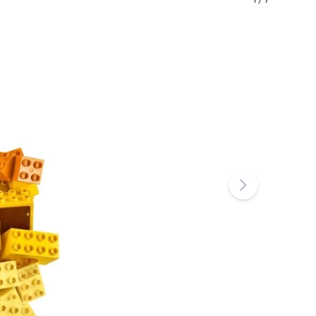
1
/
7
Art
Pluszaki
Pluszaki z filmów i bajek
Interaktywne pluszaki
One Piece
Breloczki
Pluszaki i przytulanki dla najmłodszych
+
Pokaż więcej
Magiczny domek Gabi
Pokój dziecięcy
Dekoracje
Avatar
Lampki nocne i projektory
Przestrzeń do przechowywania
Skoczki i bujaki
Namioty i domki
+
Pokaż więcej