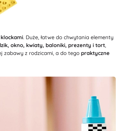
Książki
Zeszyty ćwiczeń i zabaw
Książki dźwiękowe
Dla najmłodszych
Książki popularnonaukowe
 klockami
. Duże, łatwe do chwytania elementy
Akcesoria do książek
k, okno, kwiaty, baloniki, prezenty i tort
,
+
Pokaż więcej
j zabawy z rodzicami, a do tego
praktyczne
Elektroniczne zabawki
Zabawki zdalnie sterowane
Konsole do gier
Drony
Mikroskopy i teleskopy
Oglądaj
+
Pokaż więcej