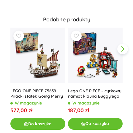
Podobne produkty
LEG
Lego ONE PIECE – cyrkowy
LEGO ONE PIECE 75639
Arl
namiot klauna Buggy’ego
Piracki statek Going Merry
W
W magazynie
W magazynie
339
187,00 zł
577,00 zł
Do koszyka
Do koszyka