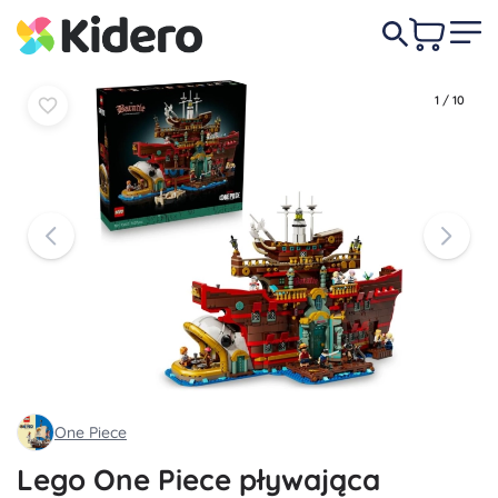
Do
Do
1 167,00 zł
koszyka
koszyka
1
/
10
One Piece
Lego One Piece pływająca